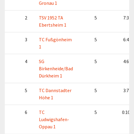
Gronau 1
2
TSV 1952 TA
5
7:3
Ebertsheim 1
3
TC Fußgönheim
5
6:4
1
4
SG
5
4:6
Birkenheide/Bad
Dürkheim 1
5
TC Dannstadter
5
3:7
Höhe 1
6
TC
5
0:10
Ludwigshafen-
Oppau 1