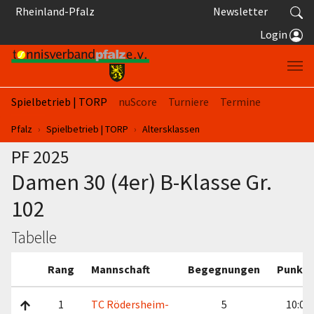
Springe zum Seiteninhalt
Rheinland-Pfalz
Newsletter
Login
Spielbetrieb | TORP
nuScore
Turniere
Termine
Sie sind hier:
Pfalz
Spielbetrieb | TORP
Altersklassen
PF 2025
Damen 30 (4er) B-Klasse Gr.
102
Tabelle
Rang
Mannschaft
Begegnungen
Punkte
1
TC Rödersheim-
5
10:0