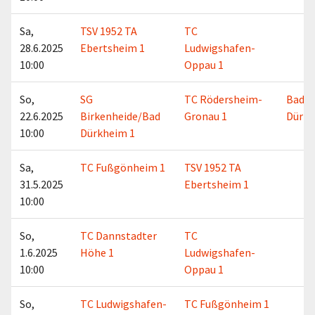
Sa,
TSV 1952 TA
TC
28.6.2025
Ebertsheim 1
Ludwigshafen-
10:00
Oppau 1
So,
SG
TC Rödersheim-
Bad
22.6.2025
Birkenheide/Bad
Gronau 1
Dürk
10:00
Dürkheim 1
Sa,
TC Fußgönheim 1
TSV 1952 TA
31.5.2025
Ebertsheim 1
10:00
So,
TC Dannstadter
TC
1.6.2025
Höhe 1
Ludwigshafen-
10:00
Oppau 1
So,
TC Ludwigshafen-
TC Fußgönheim 1