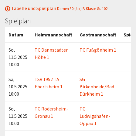
Tabelle und Spielplan
Damen 30 (4er) B-Klasse Gr. 102
Spielplan
Datum
Heimmannschaft
Gastmannschaft
Spiel
So,
TC Dannstadter
TC Fußgönheim 1
11.5.2025
Höhe 1
10:00
Sa,
TSV 1952 TA
SG
10.5.2025
Ebertsheim 1
Birkenheide/Bad
10:00
Dürkheim 1
So,
TC Rödersheim-
TC
11.5.2025
Gronau 1
Ludwigshafen-
10:00
Oppau 1