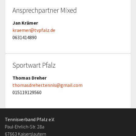
Ansprechpartner Mixed
Jan Krämer
kraemer@tvpfalz.de
0631414890
Sportwart Pfalz
Thomas Dreher
thomasdreher.tennis@gmail.com
015119129560
Tennisverband Pfalz e.V.
Paul-Ehrlich-Str. 28a
67663 Kaiserslautern