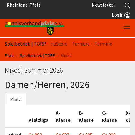
Springe zum Seiteninhalt
Rheinland-Pfalz
Newsletter
Login
Spielbetrieb | TORP
nuScore
Turniere
Termine
Sie sind hier:
Pfalz
Spielbetrieb | TORP
Mixed
Mixed, Sommer 2026
Damen/Herren, 2026
Pfalz
A-
B-
C-
D-
Pfalzliga
Klasse
Klasse
Klasse
Kla