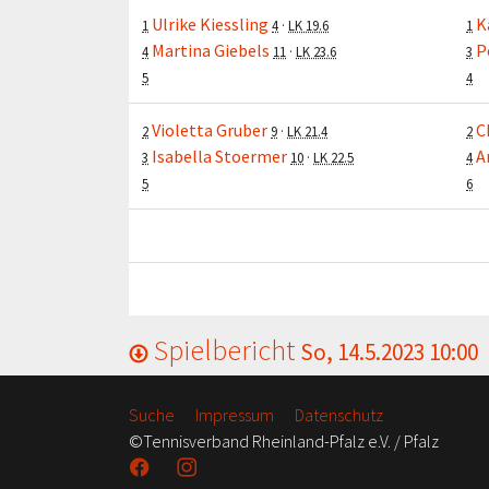
Ulrike Kiessling
K
1
4
·
LK 19.6
1
Martina Giebels
P
4
11
·
LK 23.6
3
5
4
Violetta Gruber
C
2
9
·
LK 21.4
2
Isabella Stoermer
A
3
10
·
LK 22.5
4
5
6
Spielbericht
So, 14.5.2023 10:00
Suche
Impressum
Datenschutz
©Tennisverband Rheinland-Pfalz e.V. / Pfalz