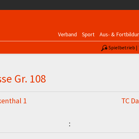
Verband
Sport
Aus- & Fortbildu
Spielbetrieb 
se Gr. 108
kenthal 1
TC Da
: