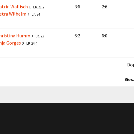
atrin Wallisch
3:6
2:6
1
·
LK 21.2
etra Wilhelm
7
·
LK 24
hristina Humm
6:2
6:0
3
·
LK 22
nja Gorges
9
·
LK 24.4
Do
Ges