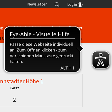
Newsletter
Login
ng
Projekte & Initiativen
Service
Partner
| TORP
nuScore
Turniere
Termine
nnstadter Höhe 1
Gast
2