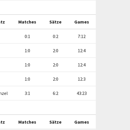
atz
Matches
Sätze
Games
0:1
0:2
7:12
1:0
2:0
12:4
1:0
2:0
12:4
1:0
2:0
12:3
nzel
3:1
6:2
43:23
atz
Matches
Sätze
Games