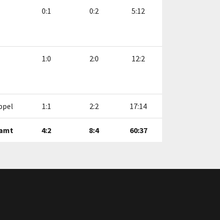
0:1
0:2
5:12
1:0
2:0
12:2
ppel
1:1
2:2
17:14
amt
4:2
8:4
60:37