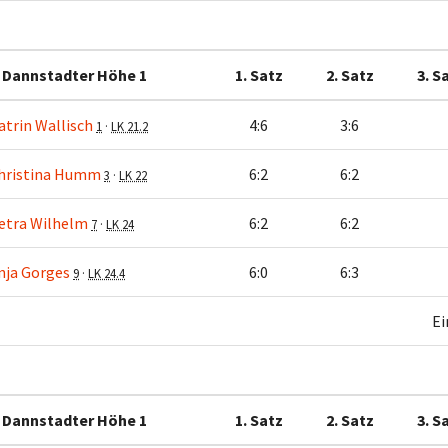
 Dannstadter Höhe 1
1. Satz
2. Satz
3. S
atrin Wallisch
4:6
3:6
1
·
LK 21.2
hristina Humm
6:2
6:2
3
·
LK 22
etra Wilhelm
6:2
6:2
7
·
LK 24
nja Gorges
6:0
6:3
9
·
LK 24.4
Ei
 Dannstadter Höhe 1
1. Satz
2. Satz
3. S