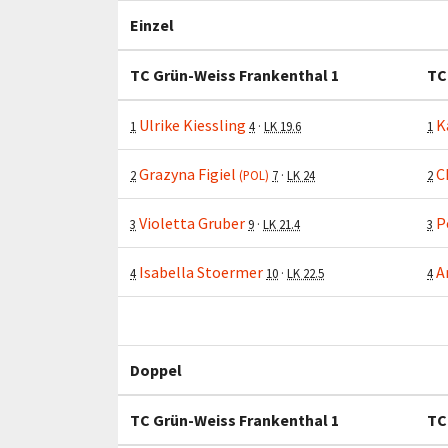
Einzel
TC Grün-Weiss Frankenthal 1
TC
Ulrike Kiessling
K
1
4
·
LK 19.6
1
Grazyna Figiel
C
2
(POL)
7
·
LK 24
2
Violetta Gruber
P
3
9
·
LK 21.4
3
Isabella Stoermer
A
4
10
·
LK 22.5
4
Doppel
TC Grün-Weiss Frankenthal 1
TC