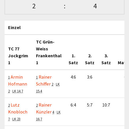
2
:
4
Einzel
TC Grün-
TC 77
Weiss
Jockgrim
Frankenthal
1.
2.
3.
1
1
Satz
Satz
Satz
Matc
Armin
Rainer
4:6
3:6
0:
1
1
Hofmann
Schiffer
2
·
LK
2
·
LK 14.7
15.4
Lutz
Rainer
6:4
5:7
10:7
1:
2
2
Knobloch
Künzler
4
·
LK
7
·
LK 23
16.7