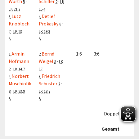
Würth
Schiffer
5
·
2
·
LK
LK 21.2
15.4
Lutz
Detlef
3
4
Knobloch
Prokasky
8
·
7
·
LK 23
LK 19.3
5
5
Armin
Bernd
1:6
3:6
0:
1
2
Hofmann
Weigel
5
·
LK
2
·
LK 14.7
17
Norbert
Friedrich
4
3
Muschiolik
Schuster
7
·
8
·
LK 23.9
LK 18.7
5
5
Doppel
1:
Gesamt
2: