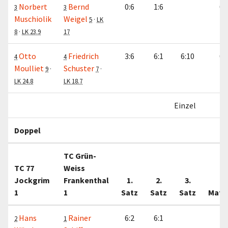
Norbert
Bernd
0:6
1:6
0:
3
3
Muschiolik
Weigel
5
·
LK
8
·
LK 23.9
17
Otto
Friedrich
3:6
6:1
6:10
0:
4
4
Moulliet
Schuster
9
·
7
·
LK 24.8
LK 18.7
Einzel
1:
Doppel
TC Grün-
TC 77
Weiss
Jockgrim
Frankenthal
1.
2.
3.
1
1
Satz
Satz
Satz
Matc
Hans
Rainer
6:2
6:1
1:
2
1