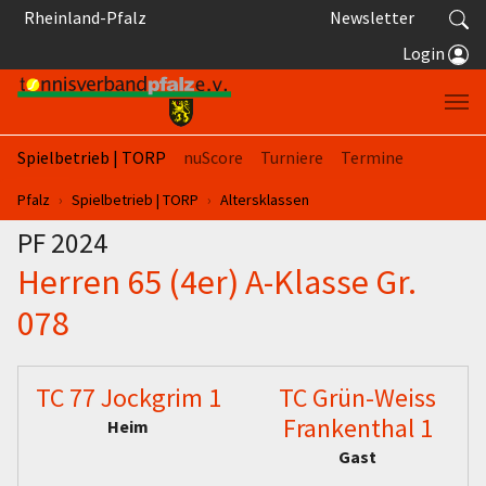
Springe zum Seiteninhalt
Rheinland-Pfalz
Newsletter
Login
Spielbetrieb | TORP
nuScore
Turniere
Termine
Sie sind hier:
Pfalz
Spielbetrieb | TORP
Altersklassen
PF 2024
Herren 65 (4er) A-Klasse Gr.
078
TC 77 Jockgrim 1
TC Grün-Weiss
Frankenthal 1
Heim
Gast