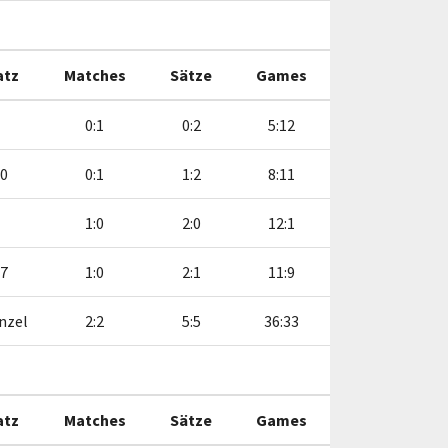
atz
Matches
Sätze
Games
0:1
0:2
5:12
10
0:1
1:2
8:11
1:0
2:0
12:1
:7
1:0
2:1
11:9
nzel
2:2
5:5
36:33
atz
Matches
Sätze
Games