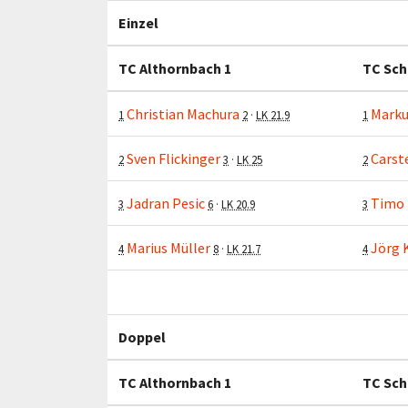
Einzel
TC Althornbach 1
TC Sch
Christian Machura
Marku
1
2
·
LK 21.9
1
Sven Flickinger
Carst
2
3
·
LK 25
2
Jadran Pesic
Timo 
3
6
·
LK 20.9
3
Marius Müller
Jörg 
4
8
·
LK 21.7
4
Doppel
TC Althornbach 1
TC Sch