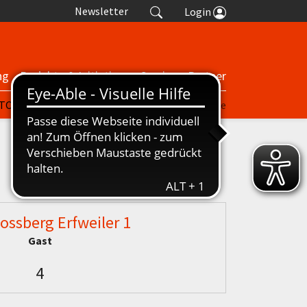
Newsletter
Login
ng
Projekte & Initiativen
Service
Partner
| TORP
nuScore
Turniere
Termine
ossberg Erfweiler 1
Gast
4