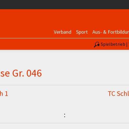
Verband
Sport
Aus- & Fortbildu
Spielbetrieb 
se Gr. 046
h 1
TC Schl
: