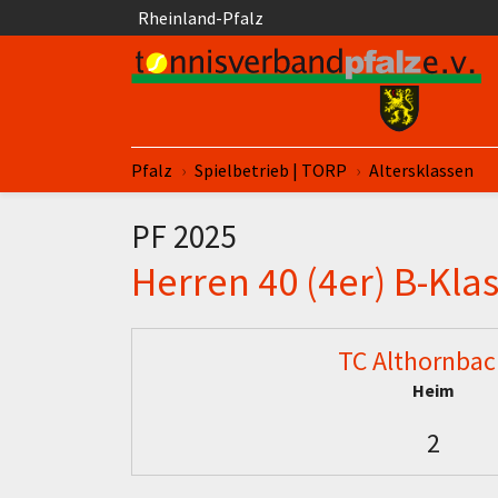
Springe zum Seiteninhalt
Rheinland-Pfalz
Sie sind hier:
Pfalz
Spielbetrieb | TORP
Altersklassen
PF 2025
Herren 40 (4er) B-Klas
TC Althornbac
Heim
2