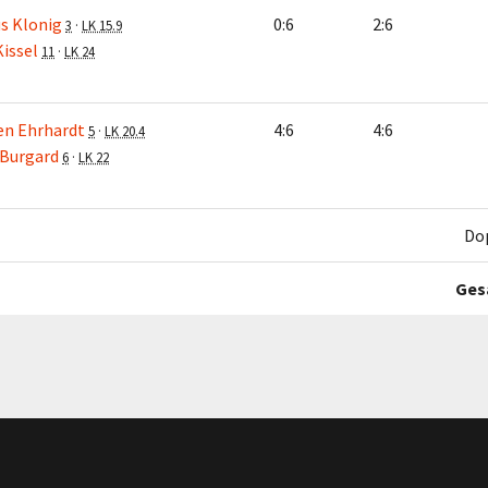
s Klonig
0:6
2:6
3
·
LK 15.9
Kissel
11
·
LK 24
en Ehrhardt
4:6
4:6
5
·
LK 20.4
Burgard
6
·
LK 22
Do
Ges