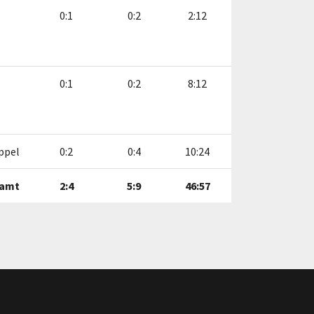
0:1
0:2
2:12
0:1
0:2
8:12
ppel
0:2
0:4
10:24
amt
2:4
5:9
46:57