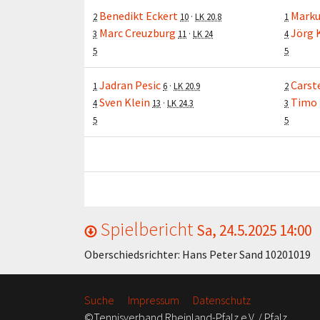
Benedikt Eckert
Marku
2
10
·
LK 20.8
1
Marc Creuzburg
Jörg 
3
11
·
LK 24
4
5
5
Jadran Pesic
Carst
1
6
·
LK 20.9
2
Sven Klein
Timo 
4
13
·
LK 24.3
3
5
5
Spielbericht
Sa, 24.5.2025 14:00
Oberschiedsrichter: Hans Peter Sand 10201019
Suche
Impressum
Datenschutz
©Tennisverband Rheinland-Pfalz e.V. / Pfalz