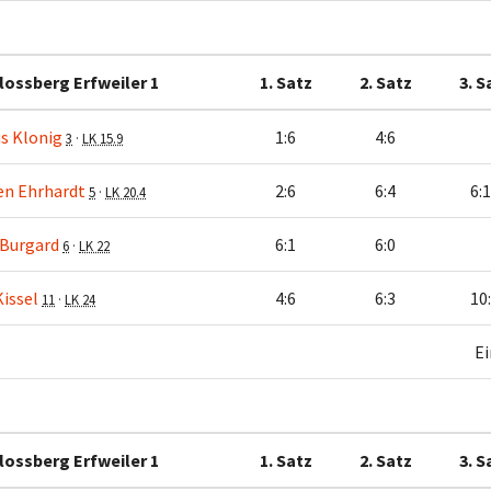
lossberg Erfweiler 1
1. Satz
2. Satz
3. S
s Klonig
1:6
4:6
3
·
LK 15.9
en Ehrhardt
2:6
6:4
6:
5
·
LK 20.4
Burgard
6:1
6:0
6
·
LK 22
Kissel
4:6
6:3
10
11
·
LK 24
Ei
lossberg Erfweiler 1
1. Satz
2. Satz
3. S