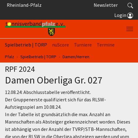
Springe zum Seiteninhalt
Rheinland-Pfalz
Newsletter
Login
Spielbetrieb | TORP
nuScore
Turniere
Termine
Sie sind hier:
Pfalz
Spielbetrieb | TORP
Damen/Herren
RPF 2024
Damen Oberliga Gr. 027
12.08.24: Abschlusstabelle veröffentlicht.
Der Gruppenerste qualifiziert sich für das RLSW-
Aufstiegsspiel am 10.08.24.
In der Tabelle ist grundsätzlich die max. Anzahl an
Mannschaften als Absteiger gekennzeichnet worden. Dieses
ist abhängig von der Anzahl der TVRP/STB-Mannschaften,
die von der RLSW in die Oberliga absteigen werden und vom