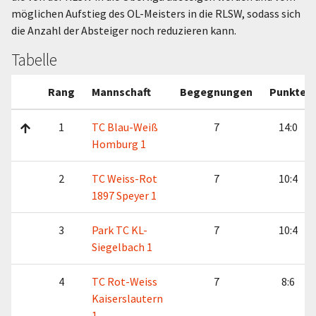
möglichen Aufstieg des OL-Meisters in die RLSW, sodass sich
die Anzahl der Absteiger noch reduzieren kann.
Tabelle
Rang
Mannschaft
Begegnungen
Punkte
1
TC Blau-Weiß
7
14:0
Homburg 1
2
TC Weiss-Rot
7
10:4
1897 Speyer 1
3
Park TC KL-
7
10:4
Siegelbach 1
4
TC Rot-Weiss
7
8:6
Kaiserslautern
1