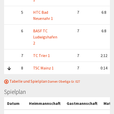
5
HTC Bad
7
6:8
Neuenahr 1
6
BASF TC
7
6:8
Ludwigshafen
2
7
TC Trier 1
7
2:12
8
TSC Mainz 1
7
0:14
Tabelle und Spielplan
Damen Oberliga Gr. 027
Spielplan
Datum
Heimmannschaft
Gastmannschaft
Matc