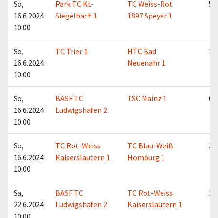
So,
Park TC KL-
TC Weiss-Rot
5:4
16.6.2024
Siegelbach 1
1897 Speyer 1
10:00
So,
TC Trier 1
HTC Bad
1:8
16.6.2024
Neuenahr 1
10:00
So,
BASF TC
TSC Mainz 1
6:3
16.6.2024
Ludwigshafen 2
10:00
So,
TC Rot-Weiss
TC Blau-Weiß
3:6
16.6.2024
Kaiserslautern 1
Homburg 1
10:00
Sa,
BASF TC
TC Rot-Weiss
2:7
22.6.2024
Ludwigshafen 2
Kaiserslautern 1
10:00