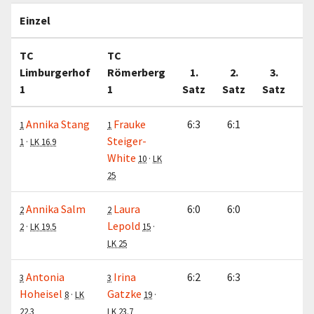
Einzel
TC
TC
Limburgerhof
Römerberg
1.
2.
3.
1
1
Satz
Satz
Satz
M
Annika Stang
Frauke
6:3
6:1
1
1
Steiger-
1
·
LK 16.9
White
10
·
LK
25
Annika Salm
Laura
6:0
6:0
2
2
Lepold
2
·
LK 19.5
15
·
LK 25
Antonia
Irina
6:2
6:3
3
3
Hoheisel
Gatzke
8
·
LK
19
·
22.3
LK 23.7