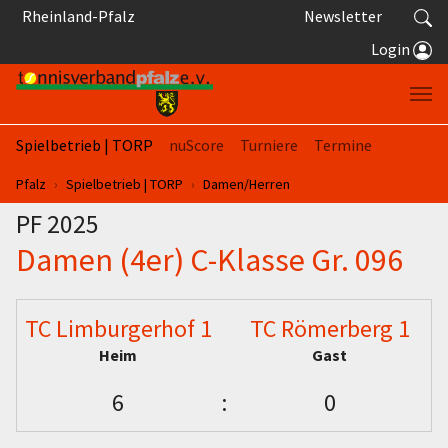
Springe zum Seiteninhalt
Rheinland-Pfalz
Newsletter
Login
Spielbetrieb | TORP
nuScore
Turniere
Termine
Sie sind hier:
Pfalz
Spielbetrieb | TORP
Damen/Herren
PF 2025
Damen (4er) C-Klasse Gr. 096
TC Limburgerhof 1
TC Römerberg 1
Heim
Gast
6
:
0