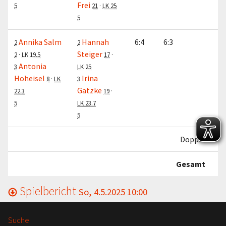
Frei
5
21
·
LK 25
5
Annika Salm
Hannah
6:4
6:3
2
2
Steiger
2
·
LK 19.5
17
·
Antonia
3
LK 25
Hoheisel
Irina
8
·
LK
3
Gatzke
22.3
19
·
5
LK 23.7
5
Doppel
Gesamt
Spielbericht
So, 4.5.2025 10:00
Suche