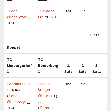
Lena
Ramona
6:0
6:2
4
4
Wlodarczyk
Frei
19
·
21
·
LK 25
LK 24
Einzel
Doppel
TC
TC
Limburgerhof
Römerberg
1.
2.
3.
1
1
Satz
Satz
Satz
M
Annika Stang
Frauke
6:2
6:2
1
1
Steiger-
1
·
LK 16.9
Lena
White
4
10
·
LK
Wlodarczyk
19
·
25
Ramona
LK 24
4