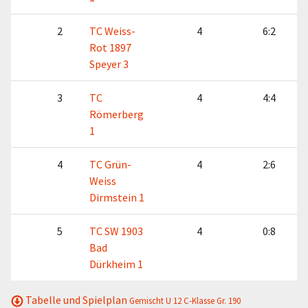
2
TC Weiss-
4
6:2
Rot 1897
Speyer 3
3
TC
4
4:4
Römerberg
1
4
TC Grün-
4
2:6
Weiss
Dirmstein 1
5
TC SW 1903
4
0:8
Bad
Dürkheim 1
Tabelle und Spielplan
Gemischt U 12 C-Klasse Gr. 190