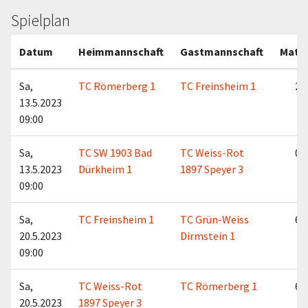
Spielplan
Datum
Heimmannschaft
Gastmannschaft
Matc
Sa,
TC Römerberg 1
TC Freinsheim 1
2:4
13.5.2023
09:00
Sa,
TC SW 1903 Bad
TC Weiss-Rot
0:6
13.5.2023
Dürkheim 1
1897 Speyer 3
09:00
Sa,
TC Freinsheim 1
TC Grün-Weiss
6:0
20.5.2023
Dirmstein 1
09:00
Sa,
TC Weiss-Rot
TC Römerberg 1
6:0
20.5.2023
1897 Speyer 3