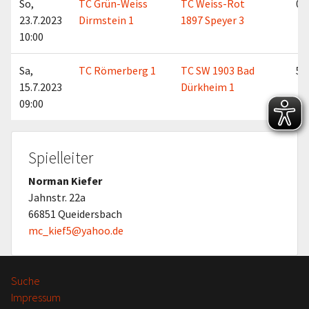
So,
TC Grün-Weiss
TC Weiss-Rot
0:6
23.7.2023
Dirmstein 1
1897 Speyer 3
10:00
Sa,
TC Römerberg 1
TC SW 1903 Bad
5:1
15.7.2023
Dürkheim 1
09:00
Spielleiter
Norman Kiefer
Jahnstr. 22a
66851 Queidersbach
mc_kief5@yahoo.de
Suche
Impressum