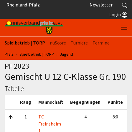
Springe zum Seiteninhalt
Rheinland-Pfalz
Newsletter
Login
Spielbetrieb | TORP
nuScore
Turniere
Termine
Sie sind hier:
Pfalz
Spielbetrieb | TORP
Jugend
PF 2023
Gemischt U 12 C-Klasse Gr. 190
Tabelle
Rang
Mannschaft
Begegnungen
Punkte
1
TC
4
8:0
Freinsheim
1