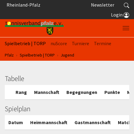
Springe zum Seiteninhalt
Rheinland-Pfalz
Newsletter
Login
Spielbetrieb | TORP
nuScore
Turniere
Termine
Sie sind hier:
Pfalz
Spielbetrieb | TORP
Jugend
Tabelle
Rang
Mannschaft
Begegnungen
Punkte
Ma
Spielplan
Datum
Heimmannschaft
Gastmannschaft
Matche