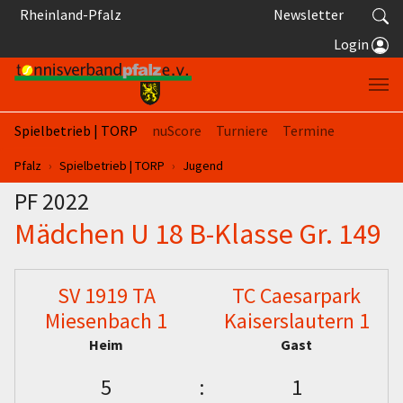
Springe zum Seiteninhalt
Rheinland-Pfalz
Newsletter
Login
Spielbetrieb | TORP
nuScore
Turniere
Termine
Sie sind hier:
Pfalz
Spielbetrieb | TORP
Jugend
PF 2022
Mädchen U 18 B-Klasse Gr. 149
SV 1919 TA
TC Caesarpark
Miesenbach 1
Kaiserslautern 1
Heim
Gast
5
:
1