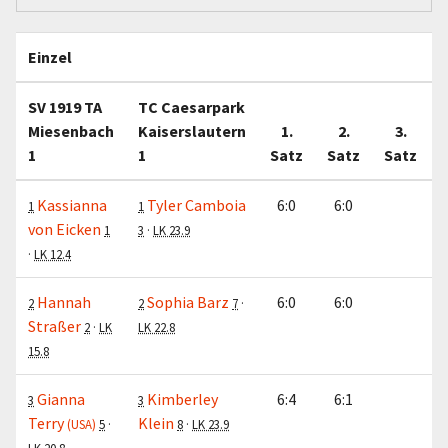
Einzel
SV 1919 TA
TC Caesarpark
Miesenbach
Kaiserslautern
1.
2.
3.
1
1
Satz
Satz
Satz
Kassianna
Tyler Camboia
6:0
6:0
1
1
von Eicken
1
3
·
LK 23.9
·
LK 12.4
Hannah
Sophia Barz
6:0
6:0
2
2
7
·
Straßer
2
·
LK
LK 22.8
15.8
Gianna
Kimberley
6:4
6:1
3
3
Terry
Klein
(USA)
5
·
8
·
LK 23.9