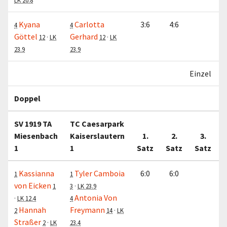
LK 20.8
Kyana
Carlotta
3:6
4:6
4
4
Göttel
Gerhard
12
·
LK
12
·
LK
23.9
23.9
Einzel
Doppel
SV 1919 TA
TC Caesarpark
Miesenbach
Kaiserslautern
1.
2.
3.
1
1
Satz
Satz
Satz
Kassianna
Tyler Camboia
6:0
6:0
1
1
von Eicken
1
3
·
LK 23.9
Antonia Von
·
LK 12.4
4
Hannah
Freymann
2
14
·
LK
Straßer
2
·
LK
23.4