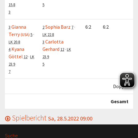
15.8
5
3
Gianna
Sophia Barz
6:2
6:2
3
2
7
·
Terry
(USA)
5
·
LK 22.8
Carlotta
LK 20.8
3
Kyana
Gerhard
4
12
·
LK
Göttel
12
·
LK
23.9
23.9
5
7
Doppel
Gesamt
Spielbericht
Sa, 28.5.2022 09:00
Suche