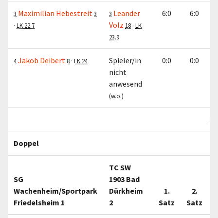
Maximilian Hebestreit
Leander
6:0
6:0
3
3
3
Volz
·
LK 22.7
18
·
LK
23.9
Jakob Deibert
Spieler/in
0:0
0:0
4
8
·
LK 24
nicht
anwesend
(w.o.)
Ei
Doppel
TC SW
SG
1903 Bad
Wachenheim/Sportpark
Dürkheim
1.
2.
Friedelsheim 1
2
Satz
Satz