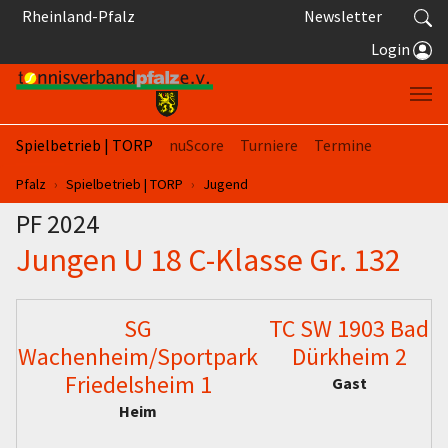
Springe zum Seiteninhalt
Rheinland-Pfalz
Newsletter
Login
Spielbetrieb | TORP
nuScore
Turniere
Termine
Sie sind hier:
Pfalz
Spielbetrieb | TORP
Jugend
PF 2024
Jungen U 18 C-Klasse Gr. 132
SG
TC SW 1903 Bad
Wachenheim/Sportpark
Dürkheim 2
Friedelsheim 1
Gast
Heim