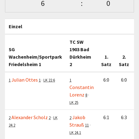
6
:
0
Einzel
TC SW
SG
1903 Bad
Wachenheim/Sportpark
Dürkheim
1.
2.
Friedelsheim 1
2
Satz
Satz
Julian Ottes
6:0
6:0
1
1
·
LK 22.6
1
Constantin
Lorenz
8
·
LK 25
Alexander Scholz
Jakob
6:1
6:3
2
2
·
LK
2
Strauß
24.2
11
·
LK 24.1