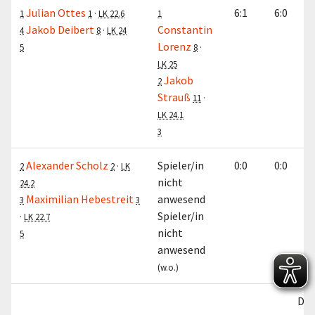
Julian Ottes
6:1
6:0
1
1
·
LK 22.6
1
Jakob Deibert
Constantin
4
8
·
LK 24
Lorenz
5
8
·
LK 25
Jakob
2
Strauß
11
·
LK 24.1
3
Alexander Scholz
Spieler/in
0:0
0:0
2
2
·
LK
nicht
24.2
Maximilian Hebestreit
anwesend
3
3
Spieler/in
·
LK 22.7
nicht
5
anwesend
(w.o.)
Dop