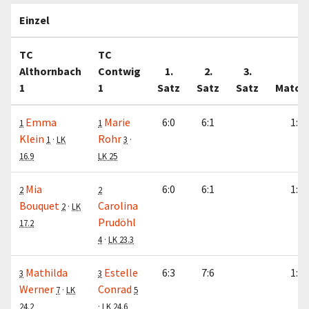
Einzel
TC
TC
Althornbach
Contwig
1.
2.
3.
1
1
Satz
Satz
Satz
Match
Emma
Marie
6:0
6:1
1:0
1
1
Klein
Rohr
1
·
LK
3
·
16.9
LK 25
Mia
6:0
6:1
1:0
2
2
Bouquet
Carolina
2
·
LK
Prudöhl
17.2
4
·
LK 23.3
Mathilda
Estelle
6:3
7:6
1:0
3
3
Werner
Conrad
7
·
LK
5
24.2
·
LK 24.6