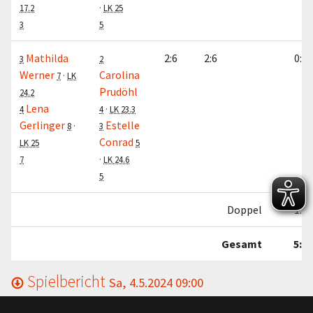
17.2
·
LK 25
3
5
Mathilda
2:6
2:6
0:1
3
2
Werner
Carolina
7
·
LK
Prudöhl
24.2
Lena
4
4
·
LK 23.3
Gerlinger
Estelle
8
·
3
Conrad
LK 25
5
7
·
LK 24.6
5
Doppel
1:1
Gesamt
5:1
Spielbericht
Sa, 4.5.2024 09:00