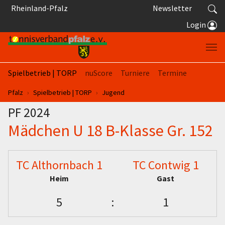
Springe zum Seiteninhalt
Rheinland-Pfalz
Newsletter
Login
Spielbetrieb | TORP
nuScore
Turniere
Termine
Sie sind hier:
Pfalz
Spielbetrieb | TORP
Jugend
PF 2024
Mädchen U 18 B-Klasse Gr. 152
TC Althornbach 1
TC Contwig 1
Heim
Gast
5
:
1