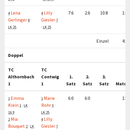
Lena
Lilly
7:6
2:6
10:8
1:0
4
4
Gerlinger
Giesler
8
·
7
LK 25
·
LK 25
Einzel
4:0
Doppel
TC
TC
Althornbach
Contwig
1.
2.
3.
1
1
Satz
Satz
Satz
Match
Emma
Marie
6:0
6:0
1:0
1
1
Klein
Rohr
1
·
LK
3
·
16.9
LK 25
Mia
Lilly
2
4
Bouquet
Giesler
2
·
LK
7