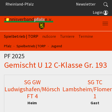
Springe zum Seiteninhalt
Rheinland-Pfalz
Newsletter
Login
Spielbetrieb | TORP
nuScore
Turniere
Termine
Sie sind hier:
Pfalz
Spielbetrieb | TORP
Jugend
PF 2025
Gemischt U 12 C-Klasse Gr. 193
SG GW
SG TC
Ludwigshafen/Mörsch
Lambsheim/Flomer
FT 4
1
Heim
Gast