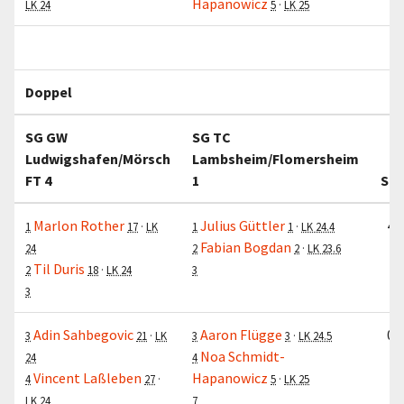
Hapanowicz
LK 24
5
·
LK 25
Doppel
SG GW
SG TC
Ludwigshafen/Mörsch
Lambsheim/Flomersheim
1.
FT 4
1
Sat
Marlon Rother
Julius Güttler
4:6
1
17
·
LK
1
1
·
LK 24.4
Fabian Bogdan
24
2
2
·
LK 23.6
Til Duris
2
18
·
LK 24
3
3
Adin Sahbegovic
Aaron Flügge
0:6
3
21
·
LK
3
3
·
LK 24.5
Noa Schmidt-
24
4
Vincent Laßleben
Hapanowicz
4
27
·
5
·
LK 25
LK 24
7