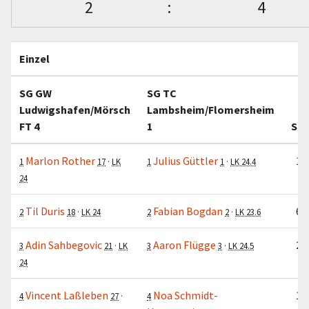
2
:
4
Einzel
SG GW
SG TC
Ludwigshafen/Mörsch
Lambsheim/Flomersheim
1.
FT 4
1
Sat
Marlon Rother
Julius Güttler
1:6
1
17
·
LK
1
1
·
LK 24.4
24
Til Duris
Fabian Bogdan
6:3
2
18
·
LK 24
2
2
·
LK 23.6
Adin Sahbegovic
Aaron Flügge
2:6
3
21
·
LK
3
3
·
LK 24.5
24
Vincent Laßleben
Noa Schmidt-
1:6
4
27
·
4