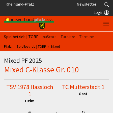
Springe zum Seiteninhalt
Rheinland-Pfalz
Newsletter
Login
Spielbetrieb | TORP
nuScore
Turniere
Termine
Sie sind hier:
Pfalz
Spielbetrieb | TORP
Mixed
Mixed PF 2025
Mixed C-Klasse Gr. 010
TSV 1978 Hassloch
TC Mutterstadt 1
1
Gast
Heim
6
:
0