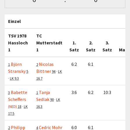
Einzel
TSV 1978
TC
Hassloch
Mutterstadt
1.
2.
3.
1
1
Satz
Satz
Satz
Matc
Björn
Nicolas
6:2
6:1
1:
1
2
Stransky
Bittner
5
94
·
LK
·
LK 9.3
16.7
Babette
Tanja
3:6
6:2
10:3
1:
3
1
Scheffers
Sedlak
90
·
LK
(NED)
18
·
LK
16.3
17.5
Philipp
Cedric Mohr
6:0
6:1
1:
2
4