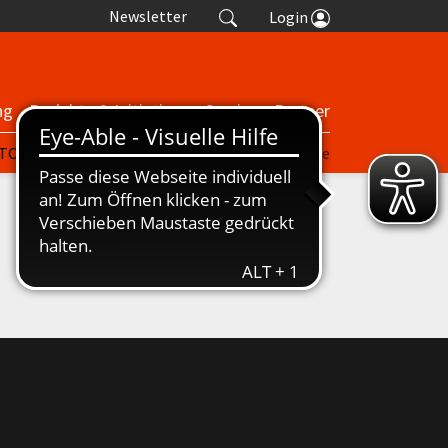
Newsletter
Login
ng
Projekte & Initiativen
Service
Partner
| TORP
nuScore
Turniere
Termine