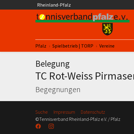
Springe zum Seiteninhalt
Rheinland-Pfalz
Sie sind hier:
Pfalz
Spielbetrieb | TORP
Vereine
Belegung
TC Rot-Weiss Pirmase
Begegnungen
Suche
Impressum
Datenschutz
©Tennisverband Rheinland-Pfalz e.V. / Pfalz