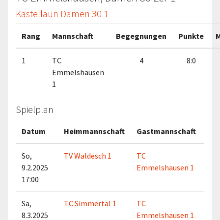
Kastellaun Damen 30 1
Rang
Mannschaft
Begegnungen
Punkte
M
1
TC
4
8:0
Emmelshausen
1
Spielplan
Datum
Heimmannschaft
Gastmannschaft
Ma
So,
TV Waldesch 1
TC
9.2.2025
Emmelshausen 1
17:00
Sa,
TC Simmertal 1
TC
8.3.2025
Emmelshausen 1