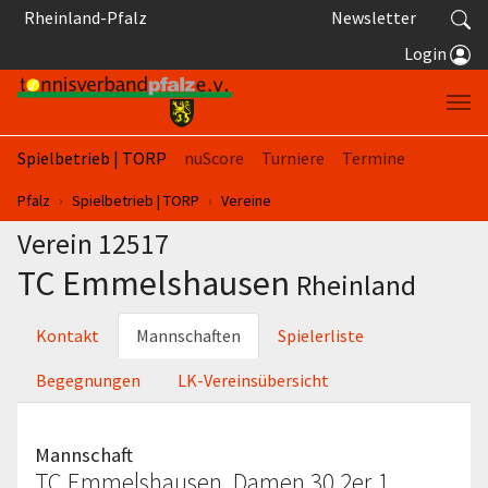
Springe zum Seiteninhalt
Rheinland-Pfalz
Newsletter
Login
Spielbetrieb | TORP
nuScore
Turniere
Termine
Sie sind hier:
Pfalz
Spielbetrieb | TORP
Vereine
Verein 12517
TC Emmelshausen
Rheinland
Kontakt
Mannschaften
Spielerliste
Begegnungen
LK-Vereinsübersicht
Mannschaft
TC Emmelshausen, Damen 30 2er 1