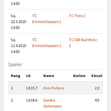
14:00
Sa,
TC
TC Treis 1
22.3.2025
Emmelshausen 1
13:00
Sa,
TC
TC GW Buchholz
12.4.2025
Emmelshausen 1
1
14:00
Spieler
Rang
LK
Name
Nation
Einzel
D
1
LK15.7
Kim Pohlers
2:2
2
LK18.6
Sandra
4:0
Gehrmann