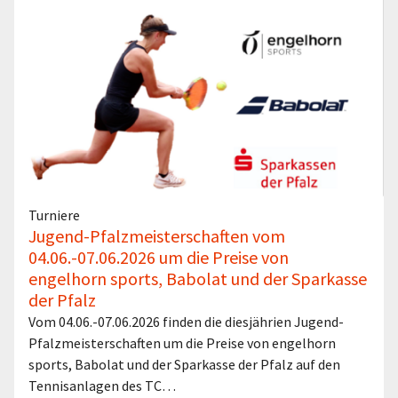
Turniere
Jugend-Pfalzmeisterschaften vom
04.06.-07.06.2026 um die Preise von
engelhorn sports, Babolat und der Sparkasse
der Pfalz
Vom 04.06.-07.06.2026 finden die diesjährien Jugend-
Pfalzmeisterschaften um die Preise von engelhorn
sports, Babolat und der Sparkasse der Pfalz auf den
Tennisanlagen des TC…