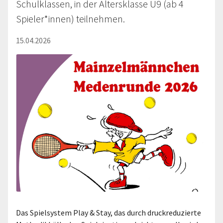
Schulklassen, in der Altersklasse U9 (ab 4
Spieler*innen) teilnehmen.
15.04.2026
Das Spielsystem Play & Stay, das durch druckreduzierte