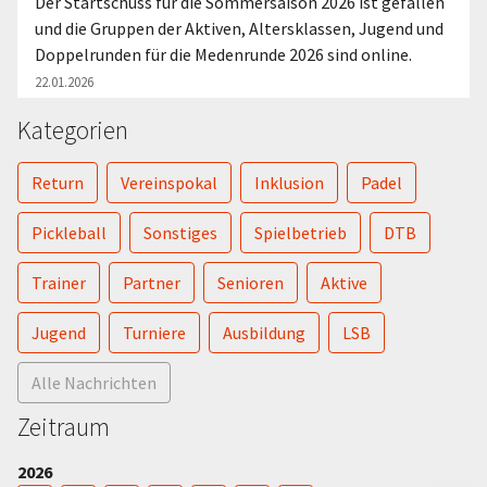
Der Startschuss für die Sommersaison 2026 ist gefallen
und die Gruppen der Aktiven, Altersklassen, Jugend und
Doppelrunden für die Medenrunde 2026 sind online.
22.01.2026
Kategorien
Return
Vereinspokal
Inklusion
Padel
Pickleball
Sonstiges
Spielbetrieb
DTB
Trainer
Partner
Senioren
Aktive
Jugend
Turniere
Ausbildung
LSB
Alle Nachrichten
Zeitraum
2026