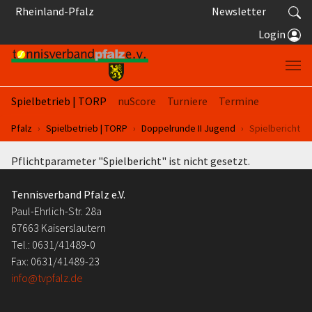
Springe zum Seiteninhalt
Rheinland-Pfalz
Newsletter
Login
Spielbetrieb | TORP
nuScore
Turniere
Termine
Sie sind hier:
Pfalz
Spielbetrieb | TORP
Doppelrunde II Jugend
Spielbericht
Pflichtparameter "Spielbericht" ist nicht gesetzt.
Tennisverband Pfalz e.V.
Paul-Ehrlich-Str. 28a
67663 Kaiserslautern
Tel.: 0631/41489-0
Fax: 0631/41489-23
info@tvpfalz.de