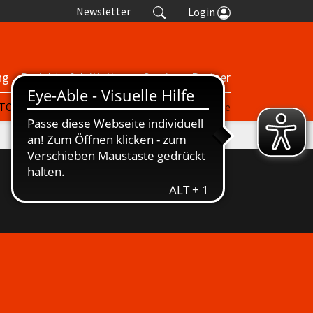
Newsletter
Login
ng
Projekte & Initiativen
Service
Partner
| TORP
nuScore
Turniere
Termine