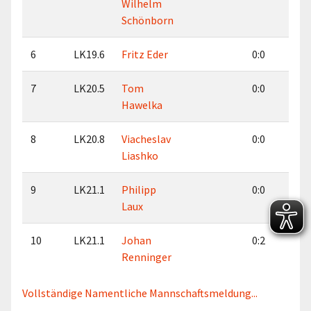
Wilhelm
Schönborn
6
LK19.6
Fritz Eder
0:0
0:
7
LK20.5
Tom
0:0
0:
Hawelka
8
LK20.8
Viacheslav
0:0
0:
Liashko
9
LK21.1
Philipp
0:0
0:
Laux
10
LK21.1
Johan
0:2
2:
Renninger
Vollständige Namentliche Mannschaftsmeldung...