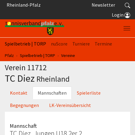
Springe zum Seiteninhalt
Rheinland-Pfalz
Newsletter
Login
Spielbetrieb | TORP
nuScore
Turniere
Termine
Sie sind hier:
Pfalz
Spielbetrieb | TORP
Vereine
Verein 11712
TC Diez
Rheinland
Kontakt
Mannschaften
Spielerliste
Begegnungen
LK-Vereinsübersicht
Mannschaft
TC Diez, Jungen U18 2er 2