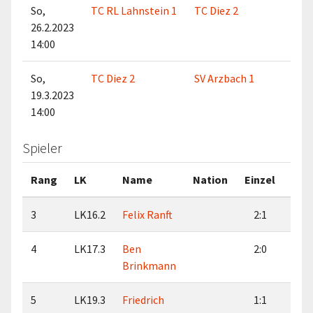
So,
TC RL Lahnstein 1
TC Diez 2
TH
26.2.2023
Lah
14:00
So,
TC Diez 2
SV Arzbach 1
TH
19.3.2023
Lah
14:00
Spieler
Rang
LK
Name
Nation
Einzel
Dop
3
LK16.2
Felix Ranft
2:1
3:
4
LK17.3
Ben
2:0
2:
Brinkmann
5
LK19.3
Friedrich
1:1
2: