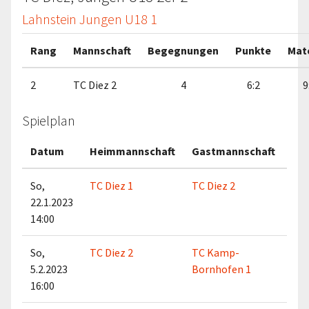
Lahnstein Jungen U18 1
Rang
Mannschaft
Begegnungen
Punkte
Mat
2
TC Diez 2
4
6:2
9
Spielplan
Datum
Heimmannschaft
Gastmannschaft
Spi
So,
TC Diez 1
TC Diez 2
TH
22.1.2023
Lah
14:00
So,
TC Diez 2
TC Kamp-
TH
5.2.2023
Bornhofen 1
Lah
16:00