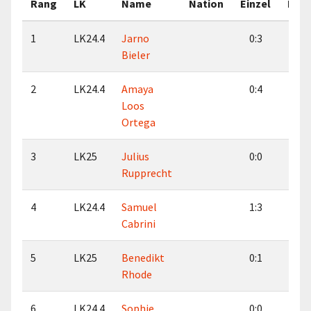
Rang
LK
Name
Nation
Einzel
Dop
1
LK24.4
Jarno
0:3
1:
Bieler
2
LK24.4
Amaya
0:4
1:
Loos
Ortega
3
LK25
Julius
0:0
0:
Rupprecht
4
LK24.4
Samuel
1:3
1:
Cabrini
5
LK25
Benedikt
0:1
0:
Rhode
6
LK24.4
Sophie
0:0
0: