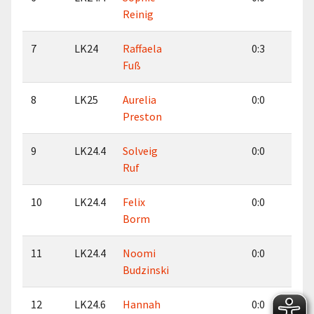
Reinig
7
LK24
Raffaela
0:3
1:
Fuß
8
LK25
Aurelia
0:0
0:
Preston
9
LK24.4
Solveig
0:0
0:
Ruf
10
LK24.4
Felix
0:0
0:
Borm
11
LK24.4
Noomi
0:0
0:
Budzinski
12
LK24.6
Hannah
0:0
0: