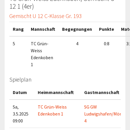
12 1 (4er)
Gemischt U 12 C-Klasse Gr. 193
Rang
Mannschaft
Begegnungen
Punkte
Mat
5
TC Grün-
4
0:8
3:
Weiss
Edenkoben
1
Spielplan
Datum
Heimmannschaft
Gastmannschaft
Sa,
TC Grün-Weiss
SG GW
3.5.2025
Edenkoben 1
Ludwigshafen/Mörsch 
09:00
4