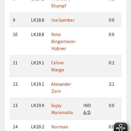
Stumpf
9
LK18.8
Ina Gamber
0:0
10
LK18.8
Nina
0:0
Bingemann-
Hübner
11
LK19.1
Celine
0:2
Warga
12
LK19.1
Alexander
2:1
Zorn
13
LK19.9
Sujay
IND
0:0
Muramalla
A/D
14
LK20.2
Norman
0:0