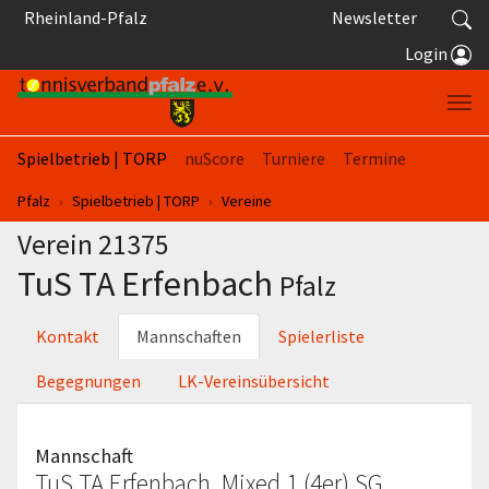
Springe zum Seiteninhalt
Rheinland-Pfalz
Newsletter
Login
Spielbetrieb | TORP
nuScore
Turniere
Termine
Sie sind hier:
Pfalz
Spielbetrieb | TORP
Vereine
Verein 21375
TuS TA Erfenbach
Pfalz
Kontakt
Mannschaften
Spielerliste
Begegnungen
LK-Vereinsübersicht
Mannschaft
TuS TA Erfenbach, Mixed 1 (4er) SG