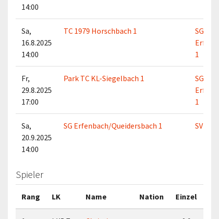
14:00
Sa,
TC 1979 Horschbach 1
SG
16.8.2025
Erfenb
14:00
1
Fr,
Park TC KL-Siegelbach 1
SG
29.8.2025
Erfenb
17:00
1
Sa,
SG Erfenbach/Queidersbach 1
SV 191
20.9.2025
14:00
Spieler
Rang
LK
Name
Nation
Einzel
Do