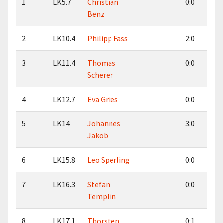
1
LK5.7
Christian
0:0
Benz
2
LK10.4
Philipp Fass
2:0
3
LK11.4
Thomas
0:0
Scherer
4
LK12.7
Eva Gries
0:0
5
LK14
Johannes
3:0
Jakob
6
LK15.8
Leo Sperling
0:0
7
LK16.3
Stefan
0:0
Templin
8
LK17.1
Thorsten
0:1