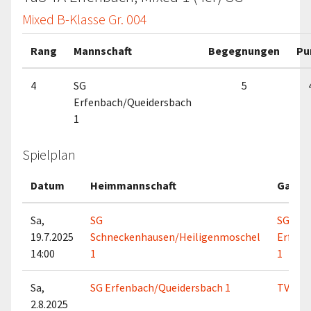
Mixed B-Klasse Gr. 004
Rang
Mannschaft
Begegnungen
Pu
4
SG
5
Erfenbach/Queidersbach
1
Spielplan
Datum
Heimmannschaft
Gastm
Sa,
SG
SG
19.7.2025
Schneckenhausen/Heiligenmoschel
Erfenb
14:00
1
1
Sa,
SG Erfenbach/Queidersbach 1
TV 81 K
2.8.2025