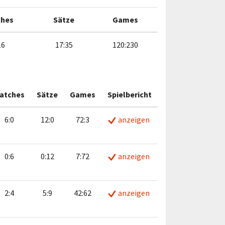
ches
Sätze
Games
16
17:35
120:230
atches
Sätze
Games
Spielbericht
6:0
12:0
72:3
anzeigen
0:6
0:12
7:72
anzeigen
2:4
5:9
42:62
anzeigen