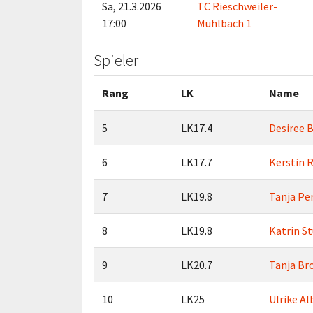
Sa, 21.3.2026
TC Rieschweiler-
17:00
Mühlbach 1
Spieler
Rang
LK
Name
5
LK17.4
Desiree 
6
LK17.7
Kerstin 
7
LK19.8
Tanja Pe
8
LK19.8
Katrin S
9
LK20.7
Tanja Br
10
LK25
Ulrike Al