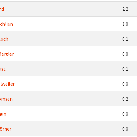
nd
2:2
chlien
1:0
Koch
0:1
Mertler
0:0
ust
0:1
lweiler
0:0
omsen
0:2
aun
0:0
örner
0:0