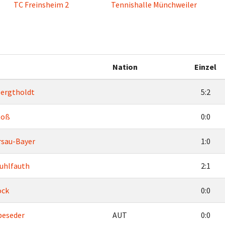
TC Freinsheim 2
Tennishalle Münchweiler
Nation
Einzel
Bergtholdt
5:2
Roß
0:0
rsau-Bayer
1:0
tuhlfauth
2:1
ock
0:0
beseder
AUT
0:0