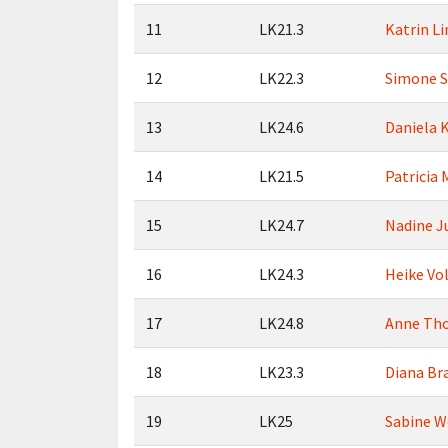
11
LK21.3
Katrin Li
12
LK22.3
Simone S
13
LK24.6
Daniela 
14
LK21.5
Patricia 
15
LK24.7
Nadine J
16
LK24.3
Heike Vol
17
LK24.8
Anne Th
18
LK23.3
Diana Br
19
LK25
Sabine W