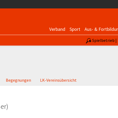
Verband
Sport
Aus- & Fortbildu
Spielbetrieb 
Begegnungen
LK-Vereinsübersicht
er)