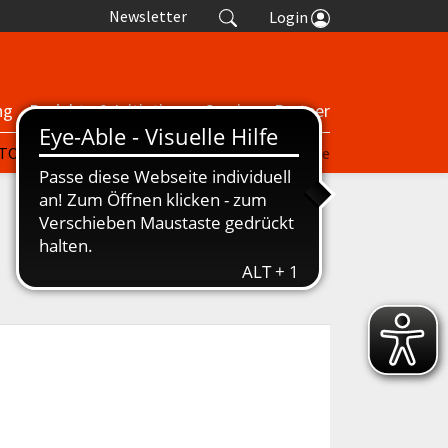
Newsletter
Login
ng
Projekte & Initiativen
Service
Partner
| TORP
nuScore
Turniere
Termine