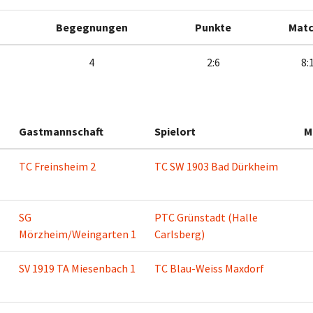
Begegnungen
Punkte
Mat
4
2:6
8:
Gastmannschaft
Spielort
M
TC Freinsheim 2
TC SW 1903 Bad Dürkheim
SG
PTC Grünstadt (Halle
Mörzheim/Weingarten 1
Carlsberg)
SV 1919 TA Miesenbach 1
TC Blau-Weiss Maxdorf