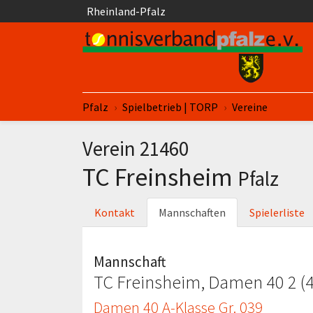
Springe zum Seiteninhalt
Rheinland-Pfalz
Sie sind hier:
Pfalz
Spielbetrieb | TORP
Vereine
Verein 21460
TC Freinsheim
Pfalz
Kontakt
Mannschaften
Spielerliste
Mannschaft
TC Freinsheim, Damen 40 2 (4
Damen 40 A-Klasse Gr. 039