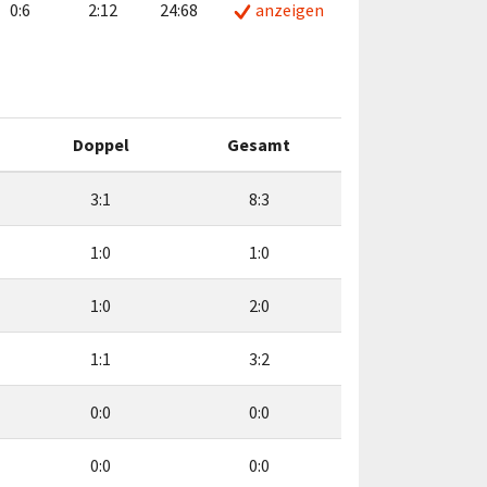
0:6
2:12
24:68
anzeigen
Doppel
Gesamt
3:1
8:3
1:0
1:0
1:0
2:0
1:1
3:2
0:0
0:0
0:0
0:0