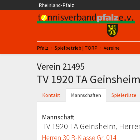
Springe zum Seiteninhalt
Rheinland-Pfalz
Sie sind hier:
Pfalz
Spielbetrieb | TORP
Vereine
Verein 21495
TV 1920 TA Geinshei
Kontakt
Mannschaften
Spielerliste
Mannschaft
TV 1920 TA Geinsheim, Herren
Herren 30 B-Klasse Gr. 014