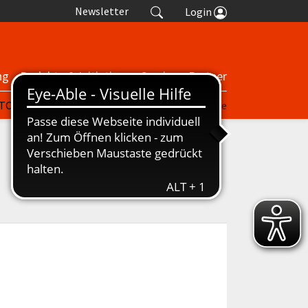
Newsletter
Login
ng
Projekte & Initiativen
Service
Partner
| TORP
nuScore
Turniere
Termine