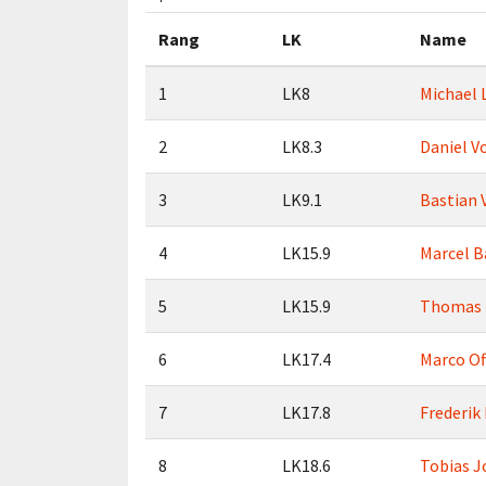
Rang
LK
Name
1
LK8
Michael 
2
LK8.3
Daniel V
3
LK9.1
Bastian 
4
LK15.9
Marcel 
5
LK15.9
Thomas
6
LK17.4
Marco Of
7
LK17.8
Frederik 
8
LK18.6
Tobias J