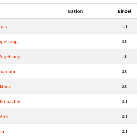
Nation
Einzel
Lutz
1:1
ogelsang
0:0
Vogelsang
1:0
Baumann
0:0
 Manz
0:0
fenbächer
0:1
Birli
0:1
oa
0:1