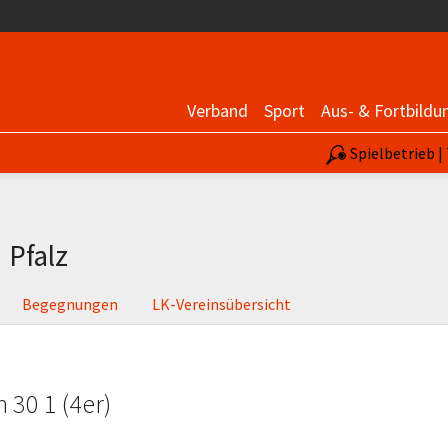
Verband
Sport
Aus- & Fortbildu
Spielbetrieb 
m
Pfalz
Begegnungen
LK-Vereinsübersicht
 30 1 (4er)