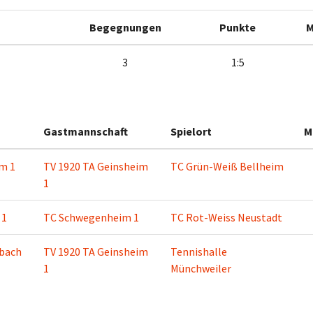
Begegnungen
Punkte
M
3
1:5
Gastmannschaft
Spielort
M
m 1
TV 1920 TA Geinsheim
TC Grün-Weiß Bellheim
1
 1
TC Schwegenheim 1
TC Rot-Weiss Neustadt
lbach
TV 1920 TA Geinsheim
Tennishalle
1
Münchweiler