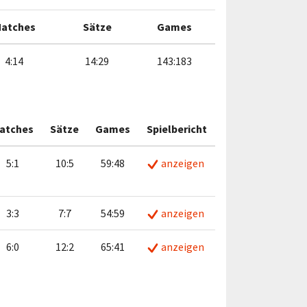
atches
Sätze
Games
4:14
14:29
143:183
atches
Sätze
Games
Spielbericht
5:1
10:5
59:48
anzeigen
3:3
7:7
54:59
anzeigen
6:0
12:2
65:41
anzeigen