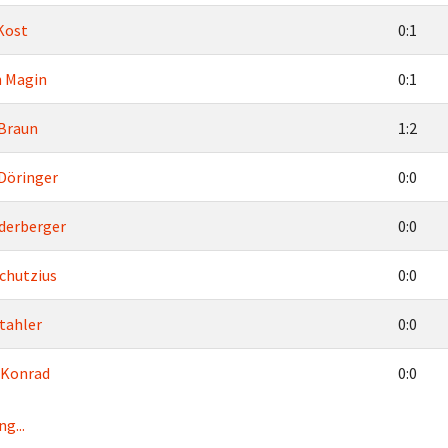
Kost
0:1
n Magin
0:1
Braun
1:2
Döringer
0:0
derberger
0:0
chutzius
0:0
tahler
0:0
 Konrad
0:0
g...