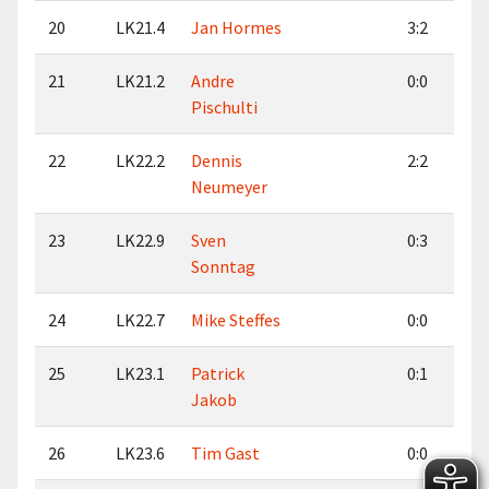
20
LK21.4
Jan Hormes
3:2
21
LK21.2
Andre
0:0
Pischulti
22
LK22.2
Dennis
2:2
Neumeyer
23
LK22.9
Sven
0:3
Sonntag
24
LK22.7
Mike Steffes
0:0
25
LK23.1
Patrick
0:1
Jakob
26
LK23.6
Tim Gast
0:0