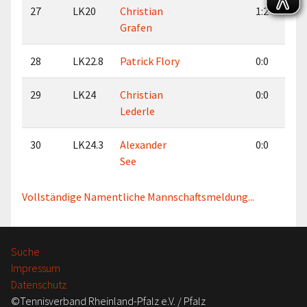
27
LK20
Christian
1:2
Grafen
28
LK22.8
Patrick Flory
0:0
29
LK24
Christian
0:0
Lederle
30
LK24.3
Alexander
0:0
See
Vollständige Namentliche Mannschaftsmeldung...
Suche
Impressum
Datenschutz
©Tennisverband Rheinland-Pfalz e.V. / Pfalz