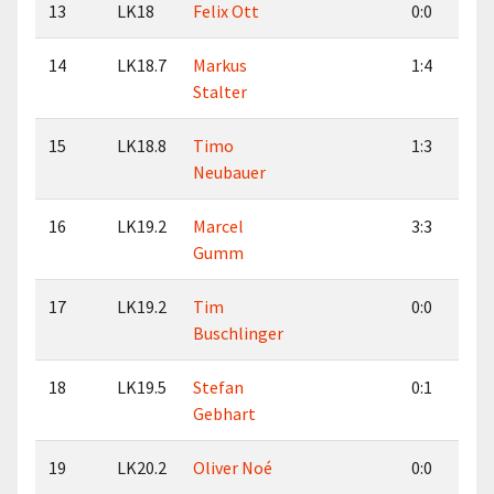
13
LK18
Felix Ott
0:0
14
LK18.7
Markus
1:4
Stalter
15
LK18.8
Timo
1:3
Neubauer
16
LK19.2
Marcel
3:3
Gumm
17
LK19.2
Tim
0:0
Buschlinger
18
LK19.5
Stefan
0:1
Gebhart
19
LK20.2
Oliver Noé
0:0