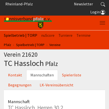
Springe zum Seiteninhalt
Rheinland-Pfalz
Newsletter
Login
Spielbetrieb | TORP
nuScore
Turniere
Termine
Sie sind hier:
Pfalz
Spielbetrieb | TORP
Vereine
Verein 21620
TC Hassloch
Pfalz
Kontakt
Mannschaften
Spielerliste
Begegnungen
LK-Vereinsübersicht
Mannschaft
TC Hassloch, Herren 30 2