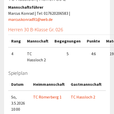
Mannschaftsführer
Marcus Konrad | Tel: 017620206583 |
marcuskonrad91@web.de
Herren 30 B-Klasse Gr. 026
Rang
Mannschaft
Begegnungen
Punkte
Mat
4
TC
5
4:6
19
Hassloch 2
Spielplan
Datum
Heimmannschaft
Gastmannschaft
Ma
So,
TC Römerberg 1
TC Hassloch 2
3.5.2026
10:00