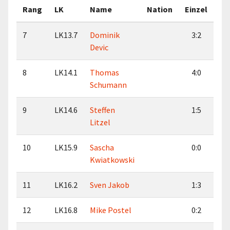
Rang
LK
Name
Nation
Einzel
Do
7
LK13.7
Dominik
3:2
Devic
8
LK14.1
Thomas
4:0
Schumann
9
LK14.6
Steffen
1:5
Litzel
10
LK15.9
Sascha
0:0
Kwiatkowski
11
LK16.2
Sven Jakob
1:3
12
LK16.8
Mike Postel
0:2