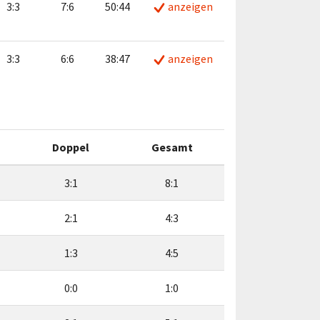
3:3
7:6
50:44
anzeigen
3:3
6:6
38:47
anzeigen
Doppel
Gesamt
3:1
8:1
2:1
4:3
1:3
4:5
0:0
1:0