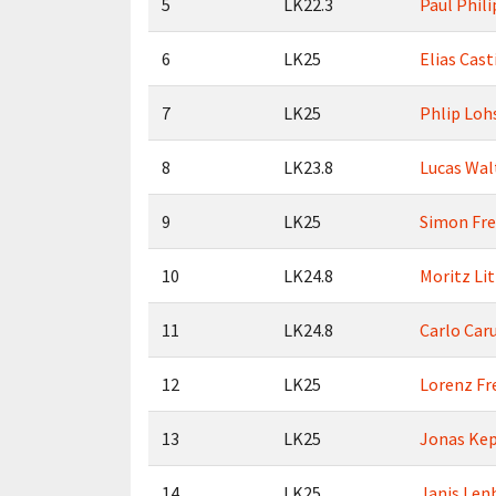
5
LK22.3
Paul Phil
6
LK25
Elias Cast
7
LK25
Phlip Loh
8
LK23.8
Lucas Wal
9
LK25
Simon Fre
10
LK24.8
Moritz Li
11
LK24.8
Carlo Car
12
LK25
Lorenz Fr
13
LK25
Jonas Ke
14
LK25
Janis Len