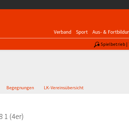
Verband
Sport
Aus- & Fortbildu
Spielbetrieb 
Begegnungen
LK-Vereinsübersicht
 1 (4er)