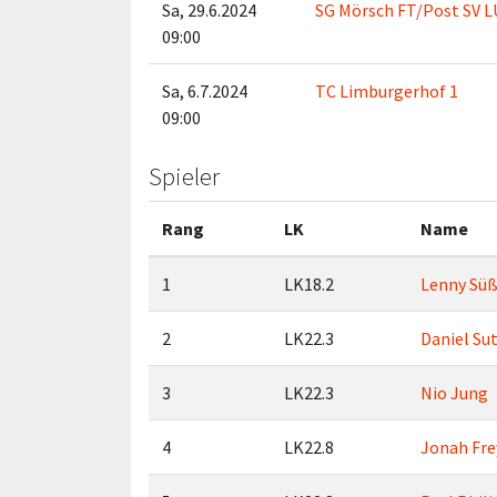
Sa, 29.6.2024
SG Mörsch FT/Post SV L
09:00
Sa, 6.7.2024
TC Limburgerhof 1
09:00
Spieler
Rang
LK
Name
1
LK18.2
Lenny Sü
2
LK22.3
Daniel Su
3
LK22.3
Nio Jung
4
LK22.8
Jonah Fre