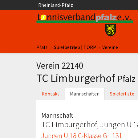
Springe zum Seiteninhalt
Rheinland-Pfalz
Sie sind hier:
Pfalz
Spielbetrieb | TORP
Vereine
Verein 22140
TC Limburgerhof
Pfalz
Kontakt
Mannschaften
Spielerliste
Mannschaft
TC Limburgerhof, Jungen U 18
Jungen U 18 C-Klasse Gr. 131