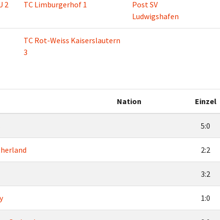
U 2
TC Limburgerhof 1
Post SV
Ludwigshafen
TC Rot-Weiss Kaiserslautern
3
Nation
Einzel
ß
5:0
therland
2:2
3:2
y
1:0