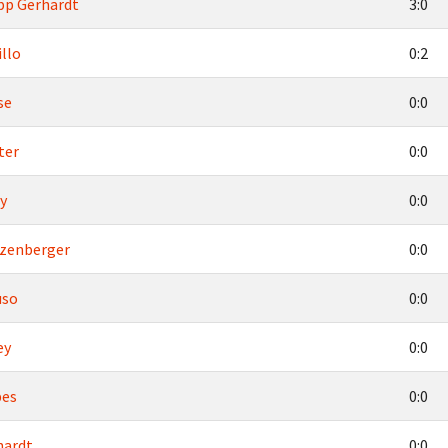
ipp Gerhardt
3:0
illo
0:2
se
0:0
ter
0:0
y
0:0
tzenberger
0:0
uso
0:0
ey
0:0
pes
0:0
hardt
0:0