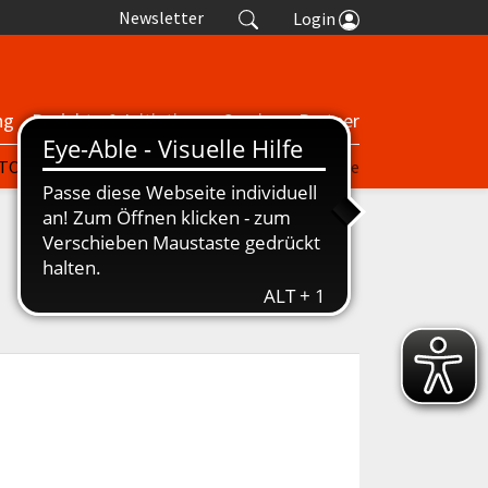
Newsletter
Login
ng
Projekte & Initiativen
Service
Partner
| TORP
nuScore
Turniere
Termine