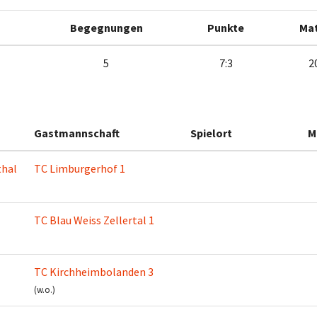
Begegnungen
Punkte
Ma
5
7:3
2
Gastmannschaft
Spielort
M
thal
TC Limburgerhof 1
TC Blau Weiss Zellertal 1
TC Kirchheimbolanden 3
(w.o.)