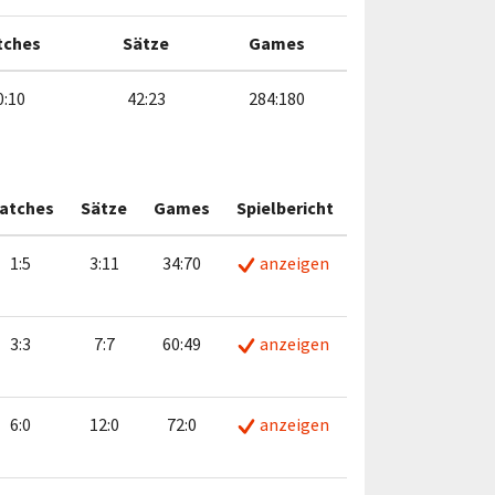
tches
Sätze
Games
0:10
42:23
284:180
atches
Sätze
Games
Spielbericht
1:5
3:11
34:70
anzeigen
3:3
7:7
60:49
anzeigen
6:0
12:0
72:0
anzeigen