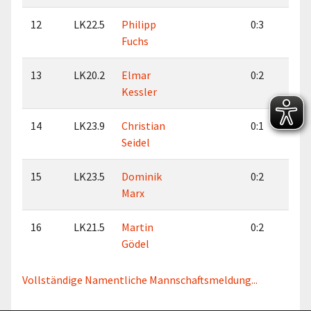
12
LK22.5
Philipp
0:3
0:
Fuchs
13
LK20.2
Elmar
0:2
1:
Kessler
14
LK23.9
Christian
0:1
0:
Seidel
15
LK23.5
Dominik
0:2
0:
Marx
16
LK21.5
Martin
0:2
0:
Gödel
Vollständige Namentliche Mannschaftsmeldung...