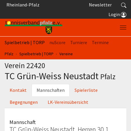
Springe zum Seiteninhalt
Rheinland-Pfalz
Newsletter
Login
Spielbetrieb | TORP
nuScore
Turniere
Termine
Sie sind hier:
Pfalz
Spielbetrieb | TORP
Vereine
Verein 22420
TC Grün-Weiss Neustadt
Pfalz
Kontakt
Mannschaften
Spielerliste
Begegnungen
LK-Vereinsübersicht
Mannschaft
TC Grün-Weiss Neustadt, Herren 30 1