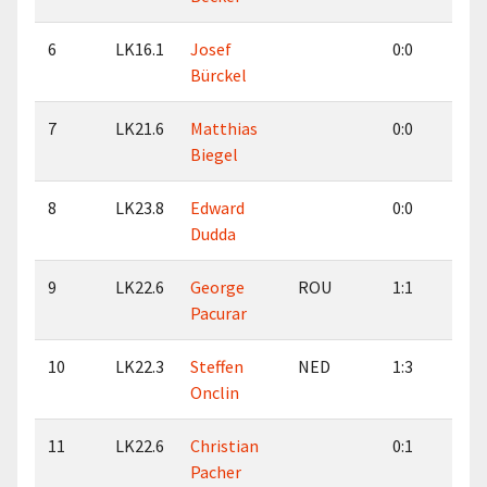
6
LK16.1
Josef
0:0
0:
Bürckel
7
LK21.6
Matthias
0:0
0:
Biegel
8
LK23.8
Edward
0:0
0:
Dudda
9
LK22.6
George
ROU
1:1
2:
Pacurar
10
LK22.3
Steffen
NED
1:3
0:
Onclin
11
LK22.6
Christian
0:1
1:
Pacher