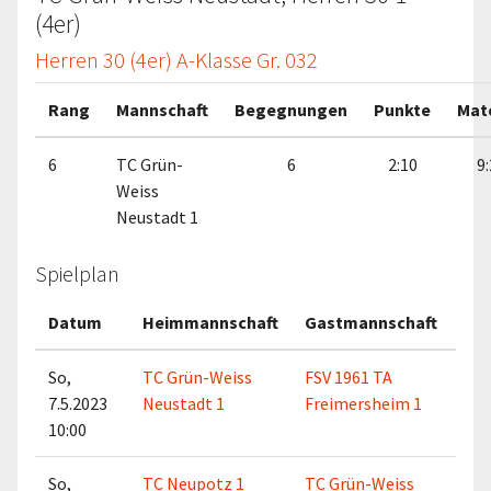
(4er)
Herren 30 (4er) A-Klasse Gr. 032
Rang
Mannschaft
Begegnungen
Punkte
Mat
6
TC Grün-
6
2:10
9:
Weiss
Neustadt 1
Spielplan
Datum
Heimmannschaft
Gastmannschaft
So,
TC Grün-Weiss
FSV 1961 TA
7.5.2023
Neustadt 1
Freimersheim 1
10:00
So,
TC Neupotz 1
TC Grün-Weiss