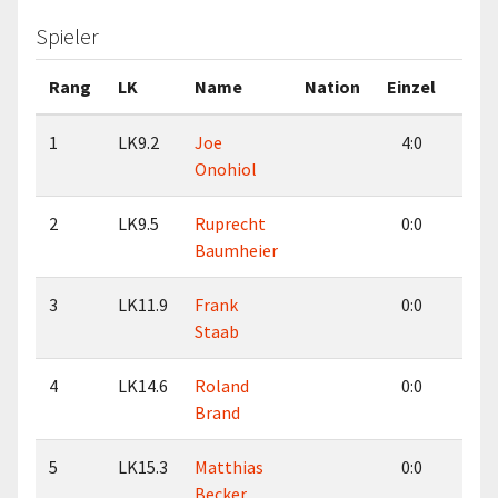
Spieler
Rang
LK
Name
Nation
Einzel
Dop
1
LK9.2
Joe
4:0
2:
Onohiol
2
LK9.5
Ruprecht
0:0
0:
Baumheier
3
LK11.9
Frank
0:0
0:
Staab
4
LK14.6
Roland
0:0
0:
Brand
5
LK15.3
Matthias
0:0
0:
Becker