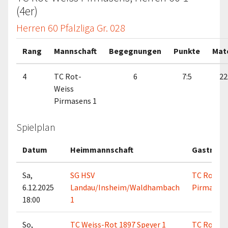
(4er)
Herren 60 Pfalzliga Gr. 028
Rang
Mannschaft
Begegnungen
Punkte
Mat
4
TC Rot-
6
7:5
22
Weiss
Pirmasens 1
Spielplan
Datum
Heimmannschaft
Gastmann
Sa,
SG HSV
TC Rot-We
6.12.2025
Landau/Insheim/Waldhambach
Pirmasens
18:00
1
So,
TC Weiss-Rot 1897 Speyer 1
TC Rot-We