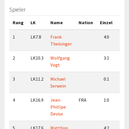
Spieler
Rang
LK
Name
Nation
Einzel
Dop
1
LK7.8
Frank
4:0
3:
Theisinger
2
LK10.3
Wolfgang
3:1
1:
Vogt
3
LK11.2
Michael
0:1
1:
Serwein
4
LK16.9
Jean-
FRA
1:0
0:
Phillipe
Devise
5
LK17.6
Matthias
4:2
3: