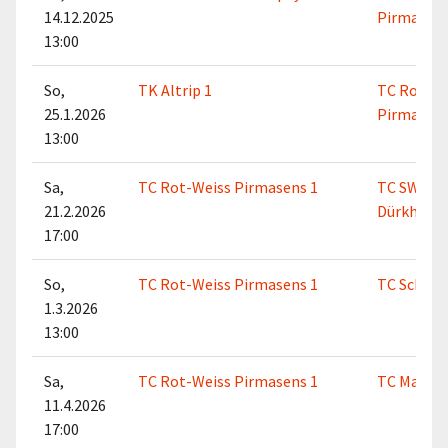
14.12.2025
Pirmasens
13:00
So,
TK Altrip 1
TC Rot-We
25.1.2026
Pirmasens
13:00
Sa,
TC Rot-Weiss Pirmasens 1
TC SW 190
21.2.2026
Dürkheim 
17:00
So,
TC Rot-Weiss Pirmasens 1
TC Schiffe
1.3.2026
13:00
Sa,
TC Rot-Weiss Pirmasens 1
TC Macken
11.4.2026
17:00