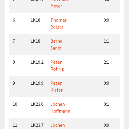
Meyer
6
LK18
Thomas
0:0
0:
Belzer
7
LK18
Bernd
1:1
2:
Sanio
8
LK19.2
Peter
2:1
2:
Röhrig
9
LK19.9
Peter
0:0
1:
Kiefer
10
LK23.6
Jochen
0:1
0:
Hoffmann
11
LK23.7
Jochen
0:0
0: