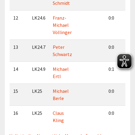
Schmidt
12
LK24.6
Franz-
0:0
0:
Michael
Völlinger
13
LK24.7
Peter
0:0
0:
Schwartz
14
LK24.9
Michael
0:1
1:
Ertl
15
LK25
Michael
0:0
0:
Berle
16
LK25
Claus
0:0
0:
Kling