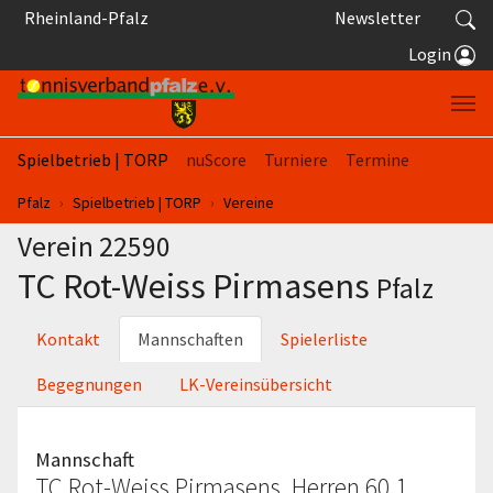
Springe zum Seiteninhalt
Rheinland-Pfalz
Newsletter
Login
Spielbetrieb | TORP
nuScore
Turniere
Termine
Sie sind hier:
Pfalz
Spielbetrieb | TORP
Vereine
Verein 22590
TC Rot-Weiss Pirmasens
Pfalz
Kontakt
Mannschaften
Spielerliste
Begegnungen
LK-Vereinsübersicht
Mannschaft
TC Rot-Weiss Pirmasens, Herren 60 1