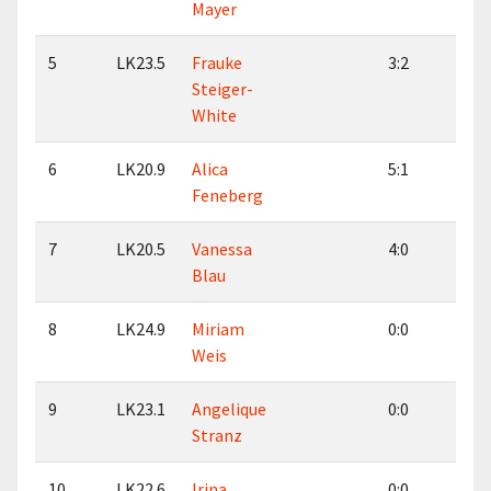
Mayer
5
LK23.5
Frauke
3:2
2:1
Steiger-
White
6
LK20.9
Alica
5:1
5:0
Feneberg
7
LK20.5
Vanessa
4:0
6:0
Blau
8
LK24.9
Miriam
0:0
2:0
Weis
9
LK23.1
Angelique
0:0
0:0
Stranz
10
LK22.6
Irina
0:0
0:0