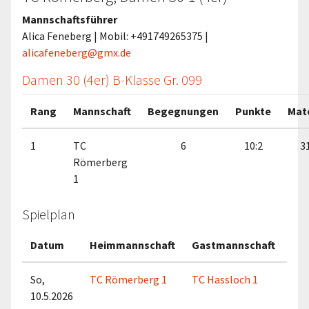
Mannschaftsführer
Alica Feneberg | Mobil: +491749265375 |
alicafeneberg@gmx.de
Damen 30 (4er) B-Klasse Gr. 099
Rang
Mannschaft
Begegnungen
Punkte
Mat
1
TC
6
10:2
31
Römerberg
1
Spielplan
Datum
Heimmannschaft
Gastmannschaft
Ma
So,
TC Römerberg 1
TC Hassloch 1
10.5.2026