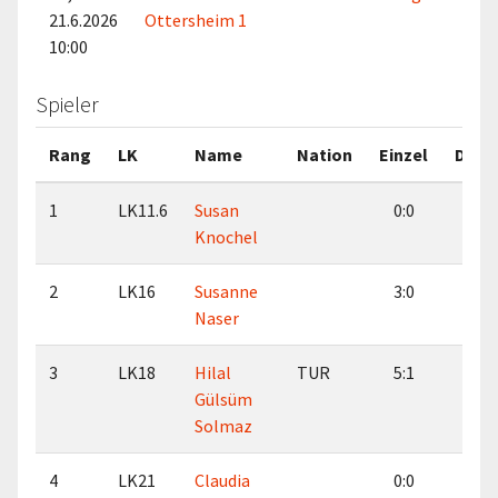
21.6.2026
Ottersheim 1
10:00
Spieler
Rang
LK
Name
Nation
Einzel
Dopp
1
LK11.6
Susan
0:0
0:0
Knochel
2
LK16
Susanne
3:0
2:0
Naser
3
LK18
Hilal
TUR
5:1
5:1
Gülsüm
Solmaz
4
LK21
Claudia
0:0
0:0