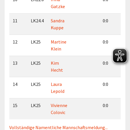
Gatzke
11
LK24.4
Sandra
0:0
0:0
Kuppe
12
LK25
Martine
0:0
0:0
Klein
13
LK25
Kim
0:0
0:0
Hecht
14
LK25
Laura
0:0
0:0
Lepold
15
LK25
Vivienne
0:0
0:0
Colovic
Vollständige Namentliche Mannschaftsmeldung...