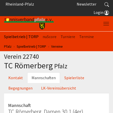
Springe zum Seiteninhalt
Rheinland-Pfalz
Newsletter
Login
Spielbetrieb | TORP
nuScore
Turniere
Termine
Sie sind hier:
Pfalz
Spielbetrieb | TORP
Vereine
Verein 22740
TC Römerberg
Pfalz
Kontakt
Mannschaften
Spielerliste
Begegnungen
LK-Vereinsübersicht
Mannschaft
TC Römerberg, Damen 30 1 (4er)