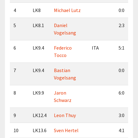
4
LK8
Michael Lutz
0:0
5
LK8.1
Daniel
2:3
Vogelsang
6
LK9.4
Federico
ITA
5:1
Tocco
7
LK9.4
Bastian
0:0
Vogelsang
8
LK9.9
Jaron
6:0
Schwarz
9
LK12.4
Leon Thuy
3:0
10
LK13.6
Sven Hertel
4:1