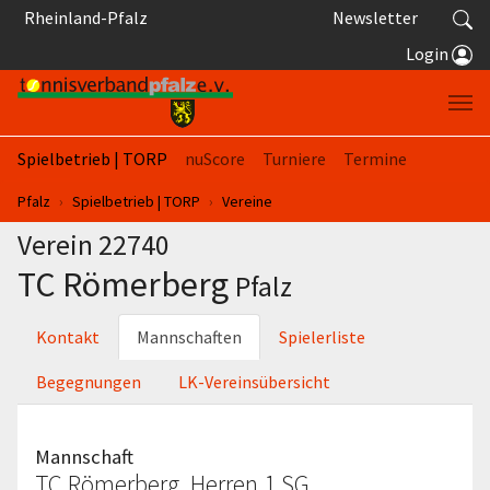
Springe zum Seiteninhalt
Rheinland-Pfalz
Newsletter
Login
Spielbetrieb | TORP
nuScore
Turniere
Termine
Sie sind hier:
Pfalz
Spielbetrieb | TORP
Vereine
Verein 22740
TC Römerberg
Pfalz
Kontakt
Mannschaften
Spielerliste
Begegnungen
LK-Vereinsübersicht
Mannschaft
TC Römerberg, Herren 1 SG