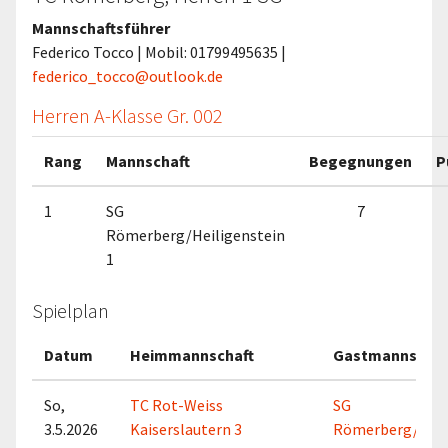
Mannschaftsführer
Federico Tocco | Mobil: 01799495635 |
federico_tocco@outlook.de
Herren A-Klasse Gr. 002
Rang
Mannschaft
Begegnungen
P
1
SG
7
Römerberg/Heiligenstein
1
Spielplan
Datum
Heimmannschaft
Gastmannschaf
So,
TC Rot-Weiss
SG
3.5.2026
Kaiserslautern 3
Römerberg/Heil