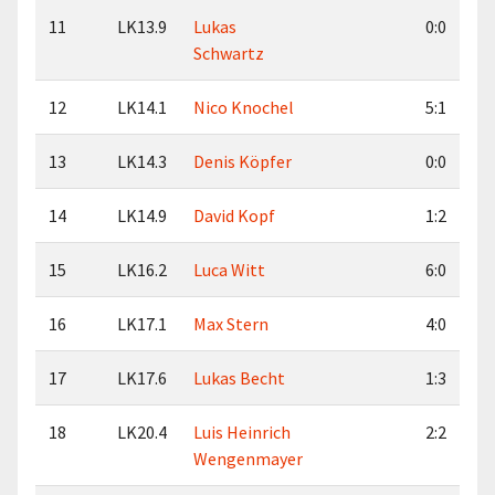
11
LK13.9
Lukas
0:0
Schwartz
12
LK14.1
Nico Knochel
5:1
13
LK14.3
Denis Köpfer
0:0
14
LK14.9
David Kopf
1:2
15
LK16.2
Luca Witt
6:0
16
LK17.1
Max Stern
4:0
17
LK17.6
Lukas Becht
1:3
18
LK20.4
Luis Heinrich
2:2
Wengenmayer