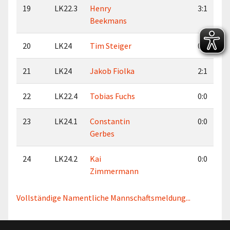
19
LK22.3
Henry
3:1
Beekmans
20
LK24
Tim Steiger
0:2
21
LK24
Jakob Fiolka
2:1
22
LK22.4
Tobias Fuchs
0:0
23
LK24.1
Constantin
0:0
Gerbes
24
LK24.2
Kai
0:0
Zimmermann
Vollständige Namentliche Mannschaftsmeldung...