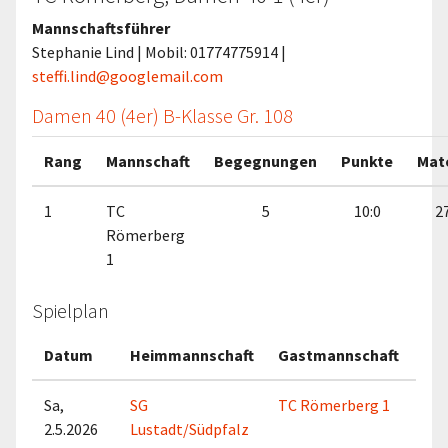
Mannschaftsführer
Stephanie Lind | Mobil: 01774775914 |
steffi.lind@googlemail.com
Damen 40 (4er) B-Klasse Gr. 108
Rang
Mannschaft
Begegnungen
Punkte
Mat
1
TC
5
10:0
27
Römerberg
1
Spielplan
Datum
Heimmannschaft
Gastmannschaft
Ma
Sa,
SG
TC Römerberg 1
2.5.2026
Lustadt/Südpfalz