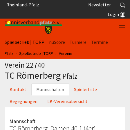
Springe zum Seiteninhalt
Rheinland-Pfalz
Newsletter
Login
Spielbetrieb | TORP
nuScore
Turniere
Termine
Sie sind hier:
Pfalz
Spielbetrieb | TORP
Vereine
Verein 22740
TC Römerberg
Pfalz
Kontakt
Mannschaften
Spielerliste
Begegnungen
LK-Vereinsübersicht
Mannschaft
TC Römerberg, Damen 40 1 (4er)