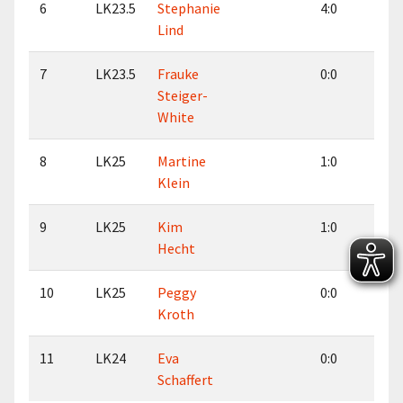
6
LK23.5
Stephanie
4:0
2:2
Lind
7
LK23.5
Frauke
0:0
0:0
Steiger-
White
8
LK25
Martine
1:0
0:0
Klein
9
LK25
Kim
1:0
1:0
Hecht
10
LK25
Peggy
0:0
0:1
Kroth
11
LK24
Eva
0:0
0:1
Schaffert