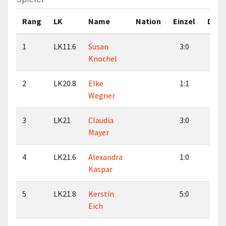
Rang
LK
Name
Nation
Einzel
Dopp
1
LK11.6
Susan
3:0
2:0
Knochel
2
LK20.8
Elke
1:1
2:0
Wegner
3
LK21
Claudia
3:0
4:0
Mayer
4
LK21.6
Alexandra
1:0
1:0
Kaspar
5
LK21.8
Kerstin
5:0
4:0
Eich