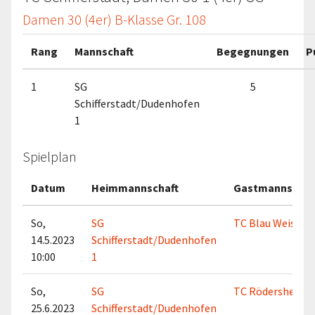
Damen 30 (4er) B-Klasse Gr. 108
Rang
Mannschaft
Begegnungen
P
1
SG
5
Schifferstadt/Dudenhofen
1
Spielplan
Datum
Heimmannschaft
Gastmannschaf
So,
SG
TC Blau Weiss Zel
14.5.2023
Schifferstadt/Dudenhofen
10:00
1
So,
SG
TC Rödersheim-
25.6.2023
Schifferstadt/Dudenhofen