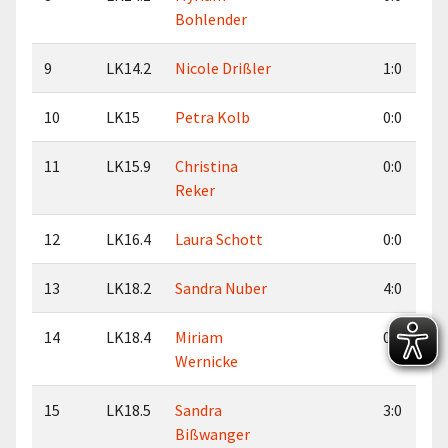
Bohlender
9
LK14.2
Nicole Drißler
1:0
10
LK15
Petra Kolb
0:0
11
LK15.9
Christina
0:0
Reker
12
LK16.4
Laura Schott
0:0
13
LK18.2
Sandra Nuber
4:0
14
LK18.4
Miriam
0:0
Wernicke
15
LK18.5
Sandra
3:0
Bißwanger