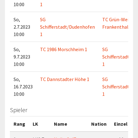
10:00
1
So,
SG
TC Grün-Weiss
2.7.2023
Schifferstadt/Dudenhofen
Frankenthal 1
10:00
1
So,
TC 1986 Morschheim 1
SG
9.7.2023
Schifferstadt/D
10:00
1
So,
TC Dannstadter Höhe 1
SG
16.7.2023
Schifferstadt/D
10:00
1
Spieler
Rang
LK
Name
Nation
Einzel
D