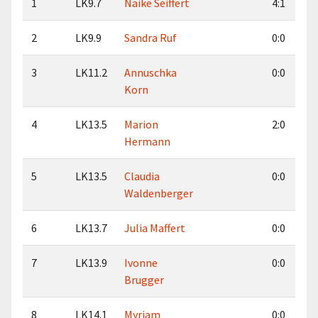
1
LK9.7
Naike Seiffert
4:1
2
LK9.9
Sandra Ruf
0:0
3
LK11.2
Annuschka
0:0
Korn
4
LK13.5
Marion
2:0
Hermann
5
LK13.5
Claudia
0:0
Waldenberger
6
LK13.7
Julia Maffert
0:0
7
LK13.9
Ivonne
0:0
Brugger
8
LK14.1
Myriam
0:0