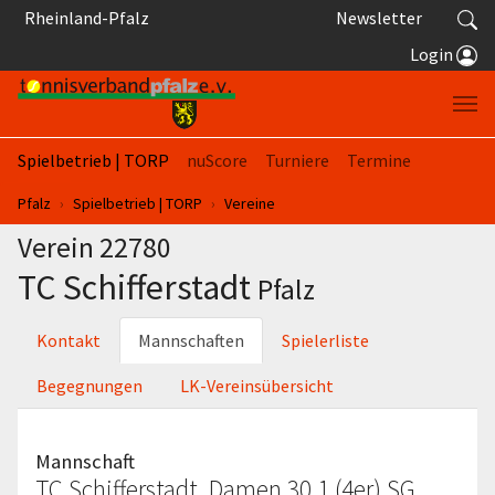
Springe zum Seiteninhalt
Rheinland-Pfalz
Newsletter
Login
Spielbetrieb | TORP
nuScore
Turniere
Termine
Sie sind hier:
Pfalz
Spielbetrieb | TORP
Vereine
Verein 22780
TC Schifferstadt
Pfalz
Kontakt
Mannschaften
Spielerliste
Begegnungen
LK-Vereinsübersicht
Mannschaft
TC Schifferstadt, Damen 30 1 (4er) SG