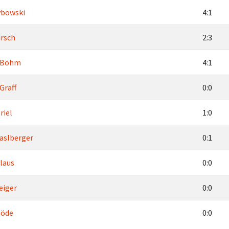
ybowski
4:1
irsch
2:3
 Böhm
4:1
Graff
0:0
riel
1:0
aslberger
0:1
Claus
0:0
eiger
0:0
Göde
0:0