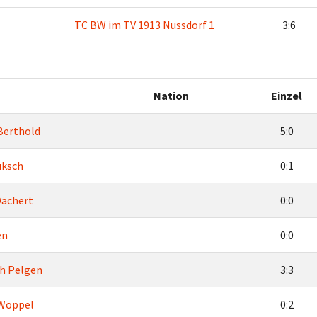
TC BW im TV 1913 Nussdorf 1
3:6
Nation
Einzel
Berthold
5:0
uksch
0:1
Dächert
0:0
en
0:0
h Pelgen
3:3
 Wöppel
0:2