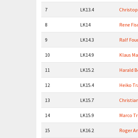
7
LK13.4
Christop
8
LK14
Rene Fis
9
LK14.3
Ralf Fou
10
LK14.9
Klaus Ma
11
LK15.2
Harald B
12
LK15.4
Heiko Tr
13
LK15.7
Christia
14
LK15.9
Marco T
15
LK16.2
Roger A