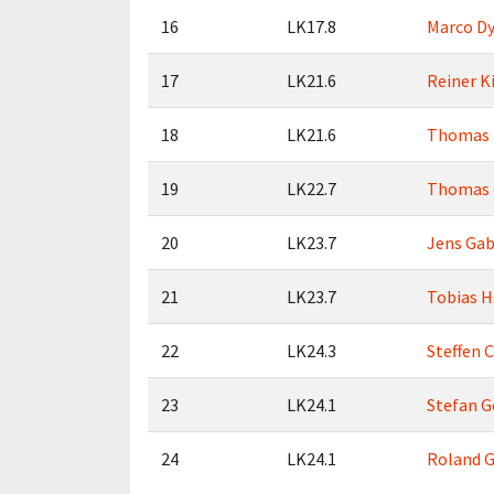
16
LK17.8
Marco D
17
LK21.6
Reiner K
18
LK21.6
Thomas
19
LK22.7
Thomas 
20
LK23.7
Jens Gab
21
LK23.7
Tobias H
22
LK24.3
Steffen 
23
LK24.1
Stefan G
24
LK24.1
Roland 