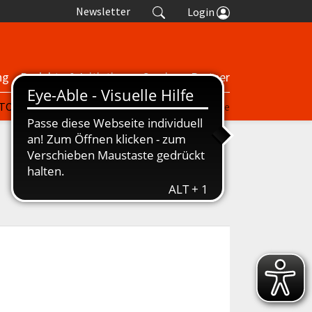
Newsletter
Login
ng
Projekte & Initiativen
Service
Partner
| TORP
nuScore
Turniere
Termine