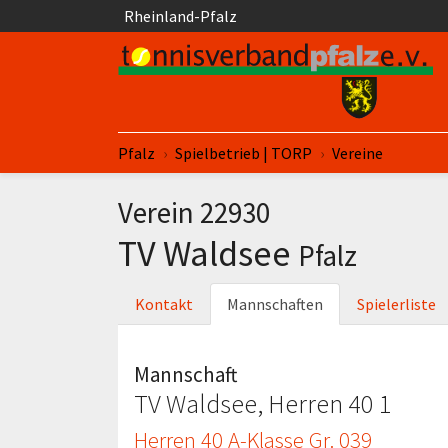
Springe zum Seiteninhalt
Rheinland-Pfalz
Sie sind hier:
Pfalz
Spielbetrieb | TORP
Vereine
Verein 22930
TV Waldsee
Pfalz
Kontakt
Mannschaften
Spielerliste
Mannschaft
TV Waldsee, Herren 40 1
Herren 40 A-Klasse Gr. 039