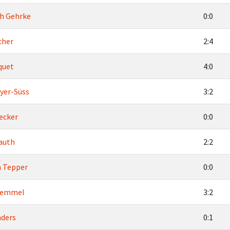
h Gehrke
0:0
cher
2:4
quet
4:0
yer-Süss
3:2
ecker
0:0
auth
2:2
n Tepper
0:0
remmel
3:2
nders
0:1