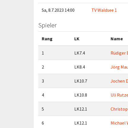
Sa, 8.7.2023 14:00
TV Waldsee 1
Spieler
Rang
LK
Name
1
LK7.4
Rüdiger 
2
LK8.4
Jörg Ma
3
LK10.7
Jochen 
4
LK10.8
Uli Rutz
5
LK12.1
Christop
6
LK12.1
Michael