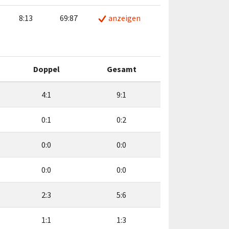
8:13
69:87
anzeigen
Doppel
Gesamt
4:1
9:1
0:1
0:2
0:0
0:0
0:0
0:0
2:3
5:6
1:1
1:3