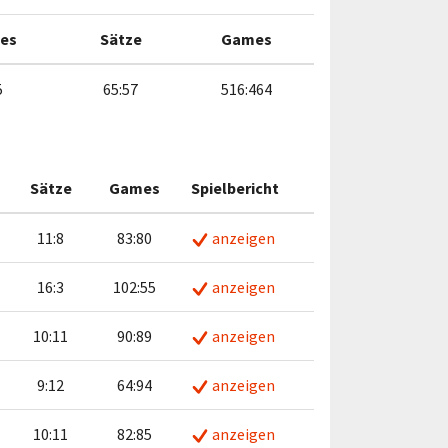
es
Sätze
Games
5
65:57
516:464
Sätze
Games
Spielbericht
11:8
83:80
anzeigen
16:3
102:55
anzeigen
10:11
90:89
anzeigen
9:12
64:94
anzeigen
10:11
82:85
anzeigen