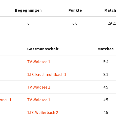
Begegnungen
Punkte
Match
6
6:6
29:2
Gastmannschaft
Matches
TV Waldsee 1
5:4
1.TC Bruchmühlbach 1
8:1
TV Waldsee 1
4:5
onau 1
TV Waldsee 1
4:5
1.TC Weilerbach 2
4:5