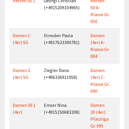
Herren 50 1
Georgi Christian
Herren
6
(+4915209104965)
50 A-
Klasse Gr.
050
Damen 1
Streuber Paula
Damen
3
(4er) SG
(+4917623390781)
(4er) A-
Klasse Gr.
084
Damen 2
Ziegler Dana
Damen
3
(4er) SG
(+496336911958)
(4er) C-
Klasse Gr.
090
Damen 30 1
Emser Nina
Damen
4
(4er)
(+4915150683208)
30 (4er)
Pfalzliga
Gr. 095