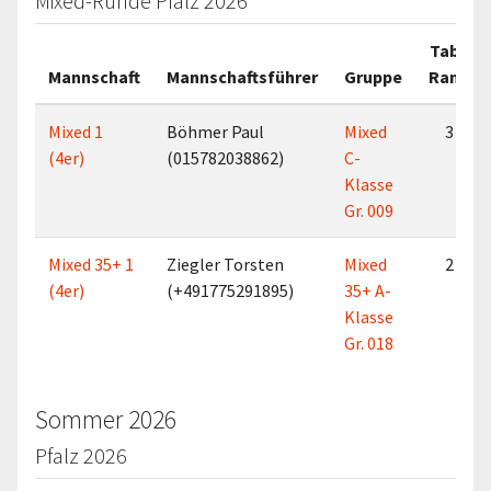
Mixed-Runde Pfalz 2026
Tab.-
Mannschaft
Mannschaftsführer
Gruppe
Rang
Mixed 1
Böhmer Paul
Mixed
3
(4er)
(015782038862)
C-
Klasse
Gr. 009
Mixed 35+ 1
Ziegler Torsten
Mixed
2
(4er)
(+491775291895)
35+ A-
Klasse
Gr. 018
Sommer 2026
Pfalz 2026