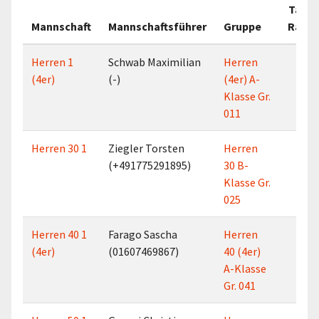
Tab.-
Mannschaft
Mannschaftsführer
Gruppe
Rang
Herren 1
Schwab Maximilian
Herren
1
(4er)
(-)
(4er) A-
Klasse Gr.
011
Herren 30 1
Ziegler Torsten
Herren
4
(+491775291895)
30 B-
Klasse Gr.
025
Herren 40 1
Farago Sascha
Herren
1
(4er)
(01607469867)
40 (4er)
A-Klasse
Gr. 041