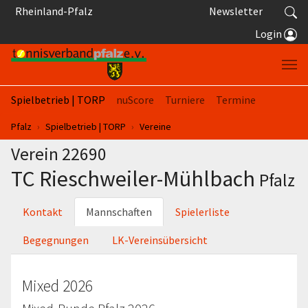
Springe zum Seiteninhalt
Rheinland-Pfalz
Newsletter
Login
Spielbetrieb | TORP
nuScore
Turniere
Termine
Sie sind hier:
Pfalz
Spielbetrieb | TORP
Vereine
Verein 22690
TC Rieschweiler-Mühlbach
Pfalz
Kontakt
Mannschaften
Spielerliste
Begegnungen
LK-Vereinsübersicht
Mixed 2026