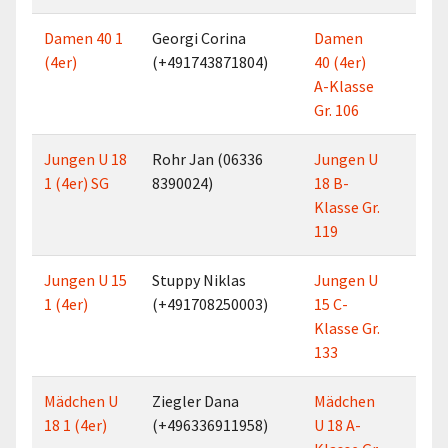
Damen 40 1
Georgi Corina
Damen
2
(4er)
(+491743871804)
40 (4er)
A-Klasse
Gr. 106
Jungen U 18
Rohr Jan (06336
Jungen U
4
1 (4er) SG
8390024)
18 B-
Klasse Gr.
119
Jungen U 15
Stuppy Niklas
Jungen U
3
1 (4er)
(+491708250003)
15 C-
Klasse Gr.
133
Mädchen U
Ziegler Dana
Mädchen
4
18 1 (4er)
(+496336911958)
U 18 A-