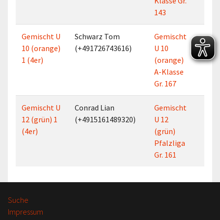
Klasse Gr.
143
Gemischt U
Schwarz Tom
Gemischt
5
10 (orange)
(+491726743616)
U 10
1 (4er)
(orange)
A-Klasse
Gr. 167
Gemischt U
Conrad Lian
Gemischt
5
12 (grün) 1
(+4915161489320)
U 12
(4er)
(grün)
Pfalzliga
Gr. 161
Suche
Impressum