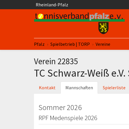
Springe zum Seiteninhalt
Rheinland-Pfalz
Sie sind hier:
Pfalz
Spielbetrieb | TORP
Vereine
Verein 22835
TC Schwarz-Weiß e.V.
Kontakt
Mannschaften
Spielerliste
Sommer 2026
RPF Medenspiele 2026