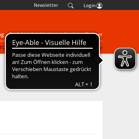
Newsletter
Login
ng
Projekte & Initiativen
Service
Partner
| TORP
nuScore
Turniere
Termine