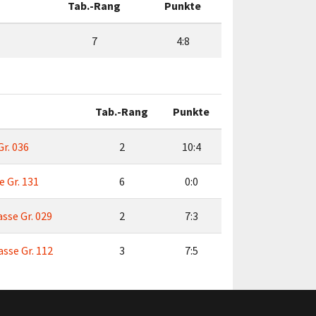
Tab.-Rang
Punkte
7
4:8
Tab.-Rang
Punkte
Gr. 036
2
10:4
 Gr. 131
6
0:0
asse Gr. 029
2
7:3
sse Gr. 112
3
7:5