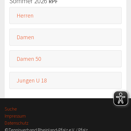
Sommer 2026
RPF
Herren
Damen
Damen 50
Jungen U 18
Suche
Impressum
Datenschutz
©Tennisverband Rheinland-Pfalz e.V. / Pfalz