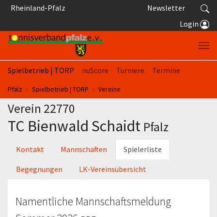
Springe zum Seiteninhalt
Rheinland-Pfalz
Newsletter
Login
Spielbetrieb | TORP
nuScore
Turniere
Termine
Sie sind hier:
Pfalz
Spielbetrieb | TORP
Vereine
Verein 22770
TC Bienwald Schaidt
Pfalz
Kontakt
Mannschaften
Spielerliste
Begegnungen
LK-Vereinsübersicht
Namentliche Mannschaftsmeldung