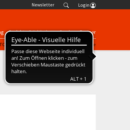
Newsletter
Login
ng
Projekte & Initiativen
Service
Partner
| TORP
nuScore
Turniere
Termine