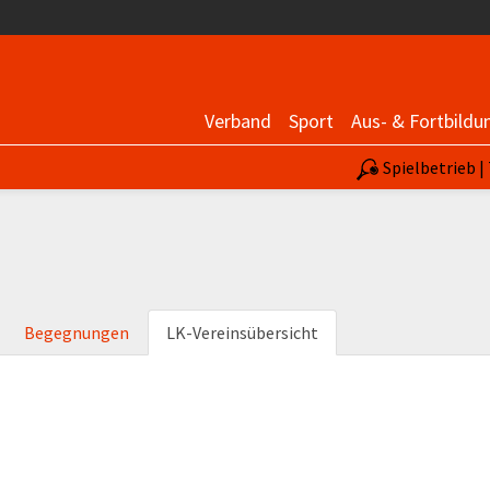
Verband
Sport
Aus- & Fortbildu
Spielbetrieb 
Begegnungen
LK-Vereinsübersicht