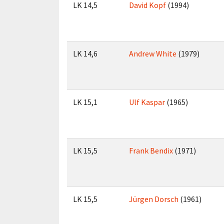
LK 14,5
David Kopf
(1994)
LK 14,6
Andrew White
(1979)
LK 15,1
Ulf Kaspar
(1965)
LK 15,5
Frank Bendix
(1971)
LK 15,5
Jürgen Dorsch
(1961)