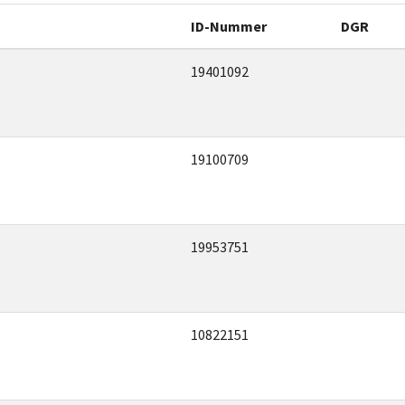
ID-Nummer
DGR
19401092
19100709
19953751
10822151