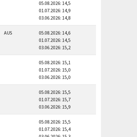
05.08.2026: 14,5
01.07.2026: 14,9
03.06.2026: 14,8
AUS
05.08.2026: 14,6
01.07.2026: 14,5
03.06.2026: 15,2
05.08.2026: 15,1
01.07.2026: 15,0
03.06.2026: 15,0
05.08.2026: 15,5
01.07.2026: 15,7
03.06.2026: 15,9
05.08.2026: 15,5
01.07.2026: 15,4
03.06.2026: 15,3