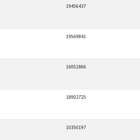
19456437
19569841
16051866
18902725
10350197