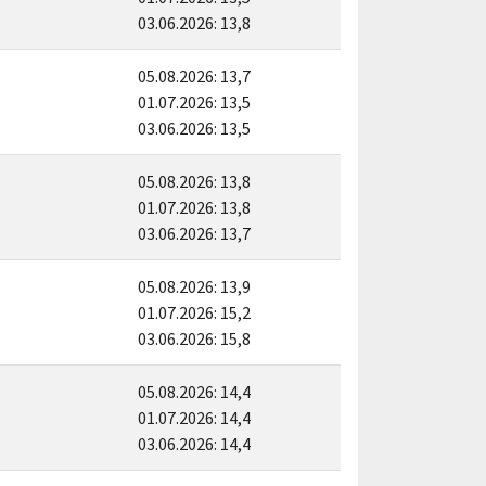
03.06.2026: 13,8
05.08.2026: 13,7
01.07.2026: 13,5
03.06.2026: 13,5
05.08.2026: 13,8
01.07.2026: 13,8
03.06.2026: 13,7
05.08.2026: 13,9
01.07.2026: 15,2
03.06.2026: 15,8
05.08.2026: 14,4
01.07.2026: 14,4
03.06.2026: 14,4