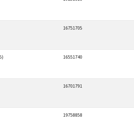
16751705
5)
16551740
16701791
19758858