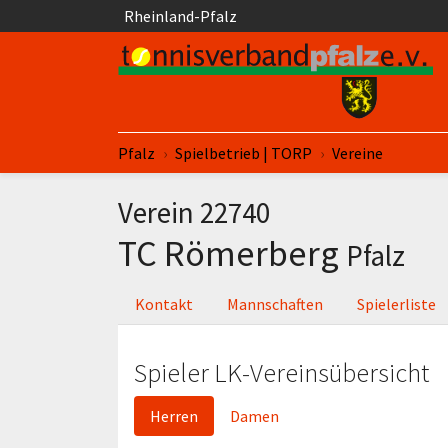
Springe zum Seiteninhalt
Rheinland-Pfalz
Sie sind hier:
Pfalz
Spielbetrieb | TORP
Vereine
Verein 22740
TC Römerberg
Pfalz
Kontakt
Mannschaften
Spielerliste
Spieler LK-Vereinsübersicht
Herren
Damen