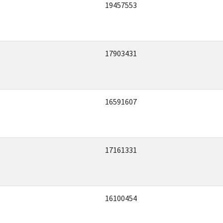
19457553
17903431
16591607
17161331
16100454