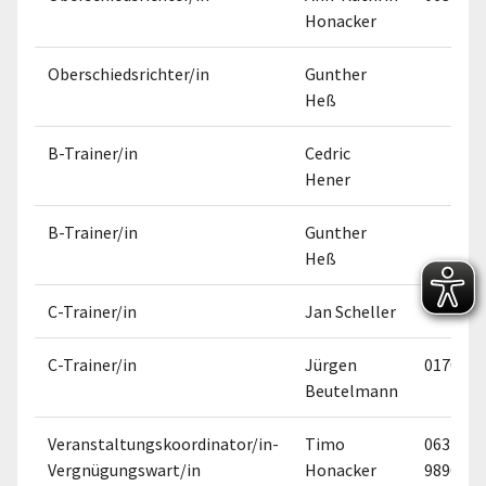
Honacker
Oberschiedsrichter/in
Gunther
Heß
B-Trainer/in
Cedric
Hener
B-Trainer/in
Gunther
Heß
C-Trainer/in
Jan Scheller
C-Trainer/in
Jürgen
0170471
Beutelmann
Veranstaltungskoordinator/in-
Timo
06324
Vergnügungswart/in
Honacker
9896500