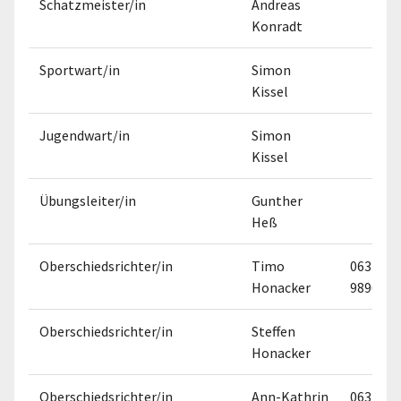
Schatzmeister/in
Andreas
Konradt
Sportwart/in
Simon
Kissel
Jugendwart/in
Simon
Kissel
Übungsleiter/in
Gunther
Heß
Oberschiedsrichter/in
Timo
06324
Honacker
9896500
Oberschiedsrichter/in
Steffen
Honacker
Oberschiedsrichter/in
Ann-Kathrin
06321 3