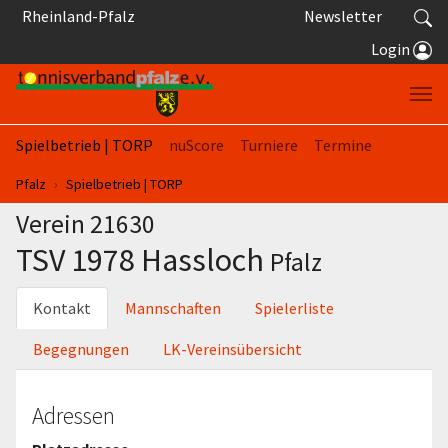
Springe zum Seiteninhalt
Rheinland-Pfalz
Newsletter
Login
Spielbetrieb | TORP
nuScore
Turniere
Termine
Sie sind hier:
Pfalz
Spielbetrieb | TORP
Verein 21630
TSV 1978 Hassloch
Pfalz
Kontakt
Mannschaften
Spielerliste
Begegnungen
LK-Vereinsübersicht
Adressen