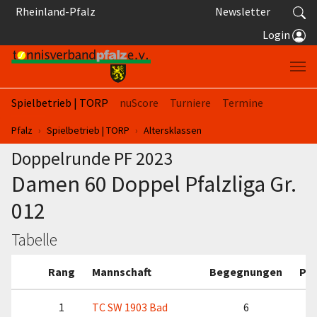
Springe zum Seiteninhalt
Rheinland-Pfalz
Newsletter
Login
Spielbetrieb | TORP
nuScore
Turniere
Termine
Sie sind hier:
Pfalz
Spielbetrieb | TORP
Altersklassen
Doppelrunde PF 2023
Damen 60 Doppel Pfalzliga Gr.
012
Tabelle
Rang
Mannschaft
Begegnungen
Pu
1
TC SW 1903 Bad
6
1