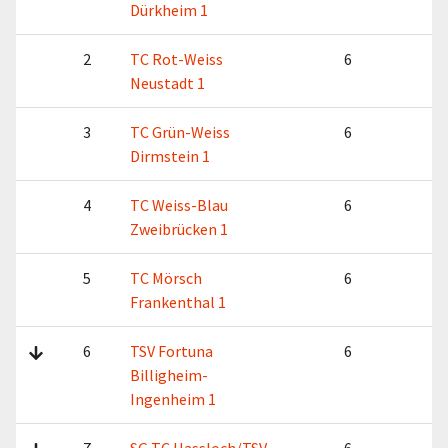
Dürkheim 1
2
TC Rot-Weiss
6
1
Neustadt 1
3
TC Grün-Weiss
6
7
Dirmstein 1
4
TC Weiss-Blau
6
5
Zweibrücken 1
5
TC Mörsch
6
4
Frankenthal 1
6
TSV Fortuna
6
3
Billigheim-
Ingenheim 1