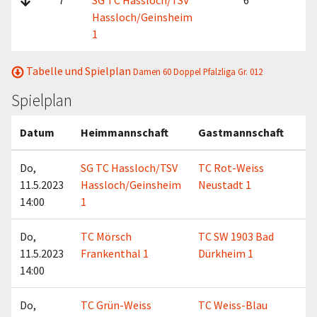
7
SG TC Hassloch/TSV
6
2
Hassloch/Geinsheim
1
Tabelle und Spielplan
Damen 60 Doppel Pfalzliga Gr. 012
Spielplan
Datum
Heimmannschaft
Gastmannschaft
Do,
SG TC Hassloch/TSV
TC Rot-Weiss
11.5.2023
Hassloch/Geinsheim
Neustadt 1
14:00
1
Do,
TC Mörsch
TC SW 1903 Bad
11.5.2023
Frankenthal 1
Dürkheim 1
14:00
Do,
TC Grün-Weiss
TC Weiss-Blau