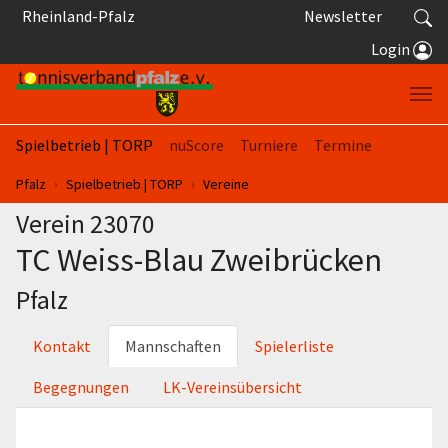
Springe zum Seiteninhalt
Rheinland-Pfalz
Newsletter
Login
Spielbetrieb | TORP
nuScore
Turniere
Termine
Sie sind hier:
Pfalz
Spielbetrieb | TORP
Vereine
Verein 23070
TC Weiss-Blau Zweibrücken
Pfalz
Kontakt
Mannschaften
Spielerliste
Begegnungen
LK-Vereinsübersicht