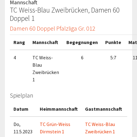
Mannschaft
TC Weiss-Blau Zweibrücken, Damen 60
Doppel 1
Damen 60 Doppel Pfalzliga Gr. 012
Rang
Mannschaft
Begegnungen
Punkte
Mat
4
TC Weiss-
6
5:7
11
Blau
Zweibrücken
1
Spielplan
Datum
Heimmannschaft
Gastmannschaft
Do,
TC Grün-Weiss
TC Weiss-Blau
11.5.2023
Dirmstein 1
Zweibrücken 1