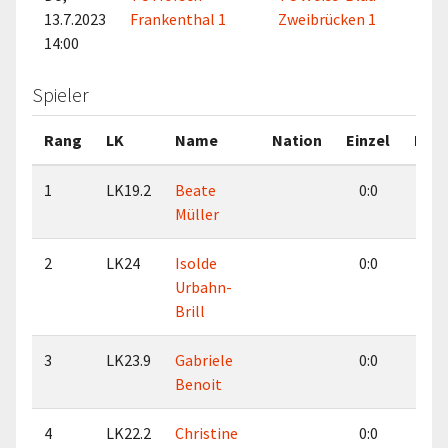
13.7.2023
Frankenthal 1
Zweibrücken 1
14:00
Spieler
Rang
LK
Name
Nation
Einzel
Dop
1
LK19.2
Beate
0:0
8:
Müller
2
LK24
Isolde
0:0
1:
Urbahn-
Brill
3
LK23.9
Gabriele
0:0
7:
Benoit
4
LK22.2
Christine
0:0
1: