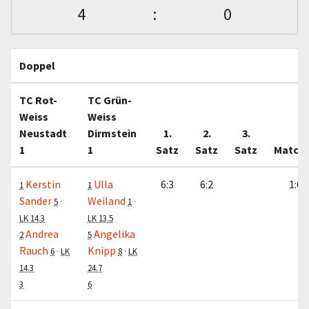
4
:
0
Doppel
TC Rot-
TC Grün-
Weiss
Weiss
Neustadt
Dirmstein
1.
2.
3.
1
1
Satz
Satz
Satz
Match
Kerstin
Ulla
6:3
6:2
1:0
1
1
Sander
Weiland
5
·
1
·
LK 14.3
LK 13.5
Andrea
Angelika
2
5
Rauch
Knipp
6
·
LK
8
·
LK
14.3
24.7
3
6