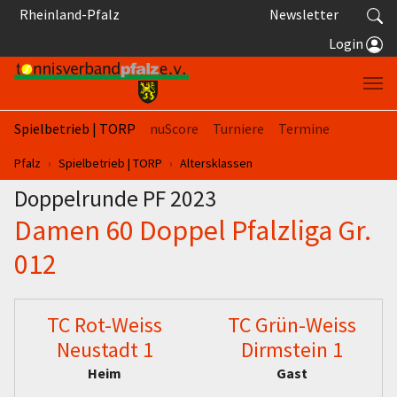
Springe zum Seiteninhalt
Rheinland-Pfalz
Newsletter
Login
Spielbetrieb | TORP
nuScore
Turniere
Termine
Sie sind hier:
Pfalz
Spielbetrieb | TORP
Altersklassen
Doppelrunde PF 2023
Damen 60 Doppel Pfalzliga Gr.
012
TC Rot-Weiss
TC Grün-Weiss
Neustadt 1
Dirmstein 1
Heim
Gast