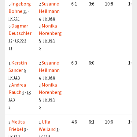
Ingeborg
Susanne
6:1
3:6
10:8
1:0
5
2
Bohne
Heilmann
11
·
LK 22.1
4
·
LK 16.8
Dagmar
Monika
6
3
Deutschler
Norenberg
12
·
LK 22.3
5
·
LK 19.3
11
5
Kerstin
Susanne
6:3
6:0
1:0
1
2
Sander
Heilmann
5
·
LK 14.3
4
·
LK 16.8
Andrea
Monika
2
3
Rauch
Norenberg
6
·
LK
14.3
5
·
LK 19.3
3
5
Melita
Ulla
4:6
6:1
10:6
1:0
3
1
Friebel
Weiland
9
·
1
·
LK 17.2
LK 13.5