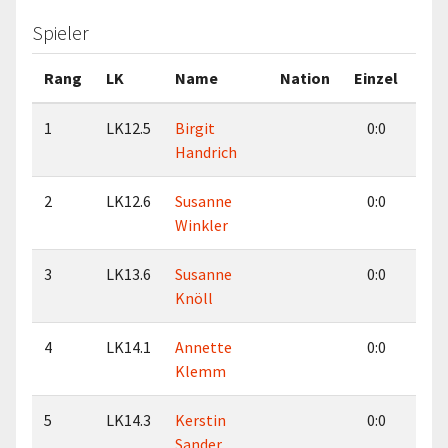
Spieler
Rang
LK
Name
Nation
Einzel
Dop
1
LK12.5
Birgit
0:0
1
Handrich
2
LK12.6
Susanne
0:0
0
Winkler
3
LK13.6
Susanne
0:0
7
Knöll
4
LK14.1
Annette
0:0
0
Klemm
5
LK14.3
Kerstin
0:0
5
Sander