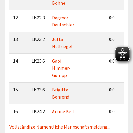
Bohne
12
LK22.3
Dagmar
0:0
4
Deutschler
13
LK23.2
Jutta
0:0
0
Hellriegel
14
LK23.6
Gabi
0:0
0
Himmer-
Gumpp
15
LK23.6
Brigitte
0:0
0
Behrend
16
LK24.2
Ariane Keil
0:0
1
Vollständige Namentliche Mannschaftsmeldung...