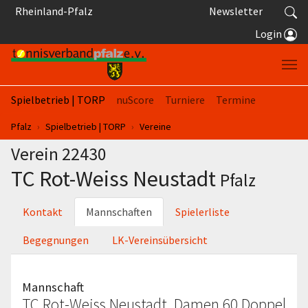
Springe zum Seiteninhalt
Rheinland-Pfalz
Newsletter
Login
Spielbetrieb | TORP
nuScore
Turniere
Termine
Sie sind hier:
Pfalz
Spielbetrieb | TORP
Vereine
Verein 22430
TC Rot-Weiss Neustadt
Pfalz
Kontakt
Mannschaften
Spielerliste
Begegnungen
LK-Vereinsübersicht
Mannschaft
TC Rot-Weiss Neustadt, Damen 60 Doppel