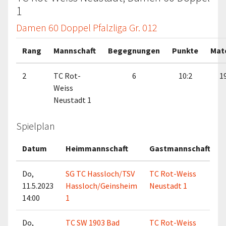
1
Damen 60 Doppel Pfalzliga Gr. 012
Rang
Mannschaft
Begegnungen
Punkte
Mat
2
TC Rot-
6
10:2
19
Weiss
Neustadt 1
Spielplan
Datum
Heimmannschaft
Gastmannschaft
Do,
SG TC Hassloch/TSV
TC Rot-Weiss
11.5.2023
Hassloch/Geinsheim
Neustadt 1
14:00
1
Do,
TC SW 1903 Bad
TC Rot-Weiss