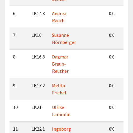
6
LK14.3
Andrea
0:0
3
Rauch
7
LK16
Susanne
0:0
0
Hornberger
8
LK16.8
Dagmar
0:0
0
Braun-
Reuther
9
LK17.2
Melita
0:0
6
Friebel
10
LK21
Ulrike
0:0
7
Lämmlin
11
LK22.1
Ingeborg
0:0
4