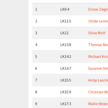
1
LK9.4
Elmar Ziegl
2
LK11.5
Ulrike Lenh
3
LK12
Silvia Wolf
4
LK13.8
Thomas Re
5
LK14.2
Michael Ki
6
LK14.7
Susanne Gö
7
LK15.5
Antje Lasch
8
LK15.9
Christian W
9
LK17.3
Malte Webe