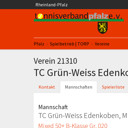
Springe zum Seiteninhalt
Rheinland-Pfalz
Sie sind hier:
Pfalz
Spielbetrieb | TORP
Vereine
Verein 21310
TC Grün-Weiss Eden
Kontakt
Mannschaften
Spielerliste
Mannschaft
TC Grün-Weiss Edenkoben, Mi
Mixed 50+ B-Klasse Gr. 020