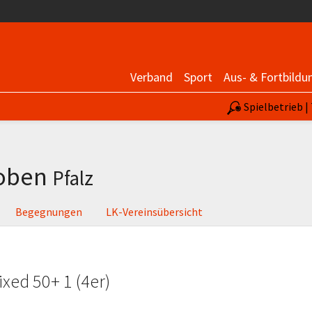
Verband
Sport
Aus- & Fortbildu
Spielbetrieb 
koben
Pfalz
Begegnungen
LK-Vereinsübersicht
xed 50+ 1 (4er)