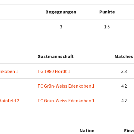
Begegnungen
Punkte
3
1:5
Gastmannschaft
Matches
nkoben 1
TG 1980 Hördt 1
3:3
TC Grün-Weiss Edenkoben 1
4:2
ainfeld 2
TC Grün-Weiss Edenkoben 1
4:2
Nation
Einz