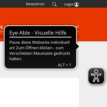
Newsletter
Login
ng
Projekte & Initiativen
Service
Partner
| TORP
nuScore
Turniere
Termine