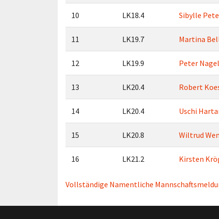
10
LK18.4
Sibylle Pet
11
LK19.7
Martina Bel
12
LK19.9
Peter Nage
13
LK20.4
Robert Koe
14
LK20.4
Uschi Harta
15
LK20.8
Wiltrud We
16
LK21.2
Kirsten Krö
Vollständige Namentliche Mannschaftsmeldun