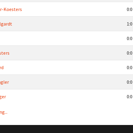
er-Koesters
0:0
lgardt
1:0
l
0:0
sters
0:0
rd
0:0
ngler
0:0
ger
0:0
g...