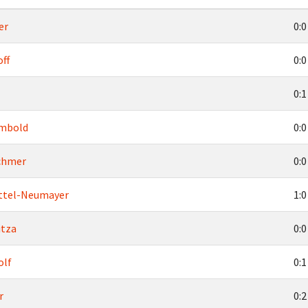
er
0:0
off
0:0
0:1
mbold
0:0
rchmer
0:0
ttel-Neumayer
1:0
itza
0:0
olf
0:1
r
0:2