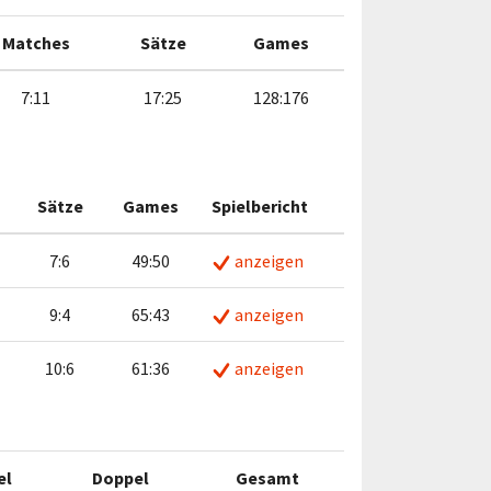
Matches
Sätze
Games
7:11
17:25
128:176
Sätze
Games
Spielbericht
7:6
49:50
anzeigen
9:4
65:43
anzeigen
10:6
61:36
anzeigen
el
Doppel
Gesamt