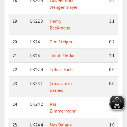
18
LK20.4
Luis Heinrich
2:2
Wengenmayer
19
LK22.3
Henry
3:1
Beekmans
20
LK24
Tim Steiger
0:2
21
LK24
Jakob Fiolka
2:1
22
LK22.4
Tobias Fuchs
0:0
23
LK24.1
Constantin
0:0
Gerbes
24
LK24.2
Kai
0:0
Zimmermann
25
LK24.4
Max Delank
1:0