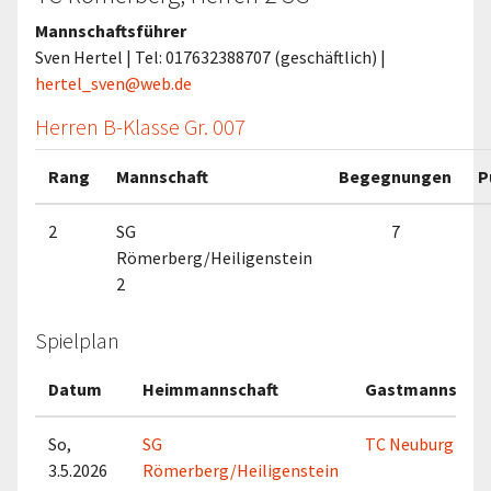
Mannschaftsführer
Sven Hertel | Tel: 017632388707 (geschäftlich) |
hertel_sven@web.de
Herren B-Klasse Gr. 007
Rang
Mannschaft
Begegnungen
P
2
SG
7
Römerberg/Heiligenstein
2
Spielplan
Datum
Heimmannschaft
Gastmannschaf
So,
SG
TC Neuburg 1
3.5.2026
Römerberg/Heiligenstein