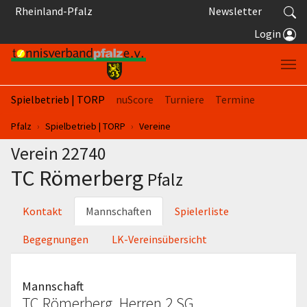
Springe zum Seiteninhalt
Rheinland-Pfalz
Newsletter
Login
Spielbetrieb | TORP
nuScore
Turniere
Termine
Sie sind hier:
Pfalz
Spielbetrieb | TORP
Vereine
Verein 22740
TC Römerberg
Pfalz
Kontakt
Mannschaften
Spielerliste
Begegnungen
LK-Vereinsübersicht
Mannschaft
TC Römerberg, Herren 2 SG