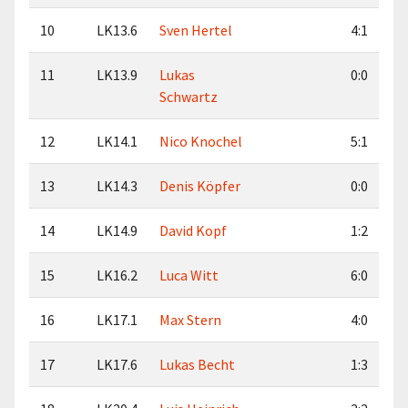
10
LK13.6
Sven Hertel
4:1
11
LK13.9
Lukas
0:0
Schwartz
12
LK14.1
Nico Knochel
5:1
13
LK14.3
Denis Köpfer
0:0
14
LK14.9
David Kopf
1:2
15
LK16.2
Luca Witt
6:0
16
LK17.1
Max Stern
4:0
17
LK17.6
Lukas Becht
1:3